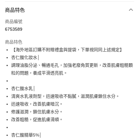
付款方式
商品特色
信用卡一次付款
商品編號
超商取貨付款
6753589
LINE Pay
商品特色
Apple Pay
【海外地區訂購不附贈禮盒與提袋，下單視同同上述規定】
杏仁酸化妝水│
街口支付
調理油脂分泌、暢通毛孔，加強老廢角質更新，改善肌膚粗糙顆
悠遊付
粒的問題，養成平滑透亮肌。
Google Pay
杏仁酸水乳│
全盈+PAY
清爽水乳液劑型，迅速吸收不黏膩，滋潤肌膚鎖住水分。
迅速吸收，改善肌膚暗沉。
大哥付你分期
修護滋潤，鎖住肌膚水分。
相關說明
改善粗糙，促進肌膚滑順。
【大哥付你分期使用說明】
AFTEE先享後付
1.本服務由台灣大哥大提供，台灣大哥大用戶可立即使用無須另外申請。
2.付款方式選擇「大哥付你分期」，訂單成立後會自動跳轉到大哥付的交易
相關說明
杏仁酸精華5%│
流程，驗證手機門號後，選擇欲分期的期數、繳款截止日，確認付款後即完