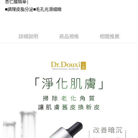
https://aftee.tw/terms/#terms3
杏仁酸精華│
付款後7-11取貨
３．未成年的使用者請事先徵得法定代理人或監護人之同意方可使用
■調理皮脂分泌■毛孔光滑細緻
每筆NT$70，滿NT$1,000(含以上)免運費
「AFTEE先享後付」，若未經同意申辦者引起之損失，本公司不負相關責
任。
宅配
４．使用「AFTEE先享後付」時，將依據個別帳號之用戶狀況，依本公司即
時審查核予不同之上限額度；若仍有額度不足之情形，本公司將視審查結果
每筆NT$70，滿NT$1,000(含以上)免運費
請求用戶進行身份認證。
詳細說明
商品規格
相關推薦
５．嚴禁一人註冊多個帳號或使用他人資訊註冊。若發現惡意使用之情形，
宅配-離島
恩沛科技股份有限公司將有權停止該用戶之使用額度並採取法律行動。
每筆NT$100，滿NT$1,500(含以上)免運費
新竹貨到付款
每筆NT$100，滿NT$1,200(含以上)免運費
海外宅配
查看運費