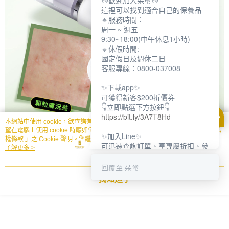
👋歡迎加入朵璽👋
這裡可以找到適合自己的保養品
🔸服務時間：
周一 ~ 週五
9:30~18:00(中午休息1小時)
🔸休假時間:
國定假日及週休二日
客服專線：0800-037008
✨下載app✨
可獲得新客$200折價券
👇立即點選下方按鈕👇
https://bit.ly/3A7T8Hd
本網站中使用 cookie，欲查詢有關本網站使用 cookie 方式之詳情，及若您不希
望在電腦上使用 cookie 時應如何變更電腦的 cookie 設定，請參閱本網站「
隱私
✨加入Line✨
權條款
」之 Cookie 聲明。您繼續使用本網站即表示您同意本公司得按本網站使
可迅速查詢訂單、享專屬折扣、參
用條款之 Cookie 聲明使用 cookie。
了解更多 >
加限定活動
👇立即點選下方按鈕👇
回覆至 朵璽
https://bit.ly/3dptKTq
我知道了
✨追蹤IG✨
👇立即點選下方按鈕👇
https://bit.ly/3w8zJm1