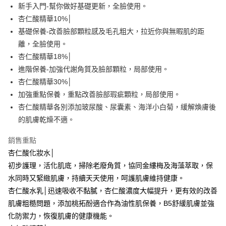
【關於「AFTEE先享後付」】
成交易。
新手入門-幫你做好基礎更新，全臉使用。
ATM付款
AFTEE先享後付是「在收到商品之後才付款」的支付方式。 讓您購物簡單
3.實際核准額度、可分期數及費用金額請依後續交易確認頁面所載為準。
杏仁酸精華10%│
便利好安心！
4.訂單成立30分鐘內，如未前往確認交易或遇審核未通過，訂單將自動取
貨到付款
１．簡單：不需註冊會員、不需綁卡、不需儲值。
基礎保養-改善臉部顆粒感及毛孔粗大，拉近你與無暇肌的距
消。如遇「轉專審核」未通過狀況，表示未達大哥付你分期系統評分，恕無
２．便利：只要手機號碼，簡訊認證，即可結帳。
法說明評估內容。
離，全臉使用。
３．安心：先確認商品／服務後，再付款。
【繳款方式說明】
運送方式
杏仁酸精華18%│
1.分期款項不併入電信帳單，「大哥付你分期」於每月結算日後寄送繳費提
【「AFTEE先享後付」結帳流程】
全家付款取貨
進階保養-加強代謝角質及臉部顆粒，局部使用。
醒簡訊。
１．於結帳方式選擇「AFTEE先享後付」後，將跳轉至「AFTEE先享後付」
2.透過簡訊連結打開帳單後，可選擇「超商條碼／台灣大直營門市／銀行轉
每筆NT$70，滿NT$1,000(含以上)免運費
杏仁酸精華30%│
結帳頁面，進行簡訊認證並確認金額後，即可完成結帳。
帳／街口支付／iPASS MONEY」等通路繳費。
２．訂單成立數日內，您將收到繳費通知簡訊。
加強重點保養，重點改善臉部瑕疵顆粒，局部使用。
付款後全家取貨
３．收到繳費通知簡訊後14天內，點擊此簡訊中的連結，可透過四大超商／
【注意事項】
杏仁酸精華各別添加玻尿酸、尿囊素、海洋小白菊，緩解煥膚後
ATM／網路銀行／等多元方式進行付款，方視為交易完成。
每筆NT$70，滿NT$1,000(含以上)免運費
1.本服務係由「台灣大哥大股份有限公司」（以下簡稱本公司）所提供，讓
※ 請注意：結帳手續完成當下不需立刻繳費，但若您需要取消訂單，請聯絡
的肌膚乾燥不適。
用戶於交易時，得透過本服務購買商品或服務，並由商店將買賣／分期付款
購買商品的店家。未經商家同意取消之訂單仍視為有效，需透過AFTEE先享
萊爾富取貨付款
買賣價金債權讓與本公司後，依約使用本公司帳單繳交帳款。
後付繳納相關費用。
銷售重點
2.基於同意付款使用「大哥付你分期」之契約關係目的，商店將以您的個人
每筆NT$70，滿NT$1,000(含以上)免運費
※ 交易是否成功請以「AFTEE先享後付 」之結帳頁面顯示為準，若有關於
資料（包含姓名、電話或地址）提供予台灣大哥大進項蒐集、處理及利用，
杏仁酸化妝水│
是否繳費成功／繳費後需取消欲退款等相關疑問，請聯繫「AFTEE先享後付
由本公司與您本人進行分期帳單所需資料之確認、核對及更正。
客戶支援中心」
https://netprotections.freshdesk.com/support/home
付款後萊爾富取貨
初步護理，活化肌底，掃除老廢角質，協同金縷梅及海藻萃取，保
3.完整用戶服務條款，請詳閱以下連結：
https://oppay.tw/userRule
水同時又緊緻肌膚，持續天天使用，呵護肌膚維持健康。
每筆NT$70，滿NT$1,000(含以上)免運費
【注意事項】
杏仁酸水乳│迅速吸收不黏膩，杏仁酸濃度大幅提升，更有效的改善
１．透過由恩沛科技股份有限公司提供之「AFTEE先享後付」服務完成之交
7-11付款取貨
易，需依本服務之必要範圍內提供個人資料，並將交易相關給付款項請求債
肌膚粗糙問題，添加桃拓酚適合作為油性肌保養，B5舒緩肌膚並強
權轉讓予恩沛科技股份有限公司。
每筆NT$70，滿NT$1,000(含以上)免運費
化防禦力，恢復肌膚的健康機能。
２．關於個人資料處理事宜，請瀏覽以下網址：