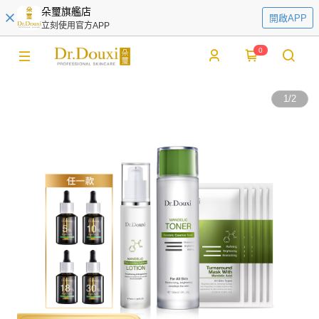
朵璽旗艦店
開啟APP
立刻使用官方APP
0
1
/
2