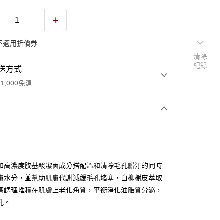
不適用折價券
清除
紀錄
送方式
1,000免運
次付款
付款
和高濃度胺基酸潔面成分搭配溫和清除毛孔髒汙的同時
膚水分，並幫助肌膚代謝減緩毛孔堵塞，白柳樹皮萃取
高調理堆積在肌膚上老化角質，平衡淨化油脂質分泌，
孔。