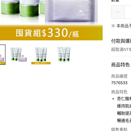
※ 本商品
付款與運
超取滿NT$
付款方式
商品特色
信用卡一
商品編號
7576533
超商取貨
商品特色
LINE Pay
杏仁酸
維持肌
Apple Pay
輔助提
街口支付
暢通毛
悠遊付
銷售重點