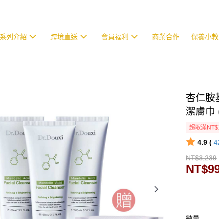
系列介紹
跨境直送
會員福利
商業合作
保養小教
杏仁胺基
潔膚巾 (
超取滿NT$
4.9 (
4
NT$3,239
NT$9
數量