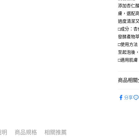
添加杏仁
Google Pa
膚，選配
全盈+PAY
過度清潔
□成分：杏
大哥付你
發酵產物
相關說明
□使用方
【大哥付
AFTEE先
1.本服務
至起泡後
2.付款方
相關說明
□適用肌
流程，驗
【關於「A
ATM付款
完成交易
AFTEE
3.實際核
便利好安
4.訂單成
貨到付款
商品相關分
１．簡單
消。如遇
２．便利
無法說明
產品系列
３．安心
【繳款方
分享
運送方式
1.分期款
優惠組合
【「AFT
醒簡訊。
１．於結帳
全家付款
海外訂購
2.透過簡
付」結帳
帳／街口支
每筆NT$7
２．訂單
３．收到繳
【注意事
／ATM／
付款後全
說明
商品規格
相關推薦
1.本服務
※ 請注意