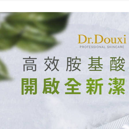
每筆NT$7
用戶於交
絡購買商品
款買賣價
先享後付
萊爾富取
2.基於同
※ 交易是
資料（包
是否繳費成
每筆NT$7
用，由本
付客戶支
3.完整用
付款後萊
【注意事
每筆NT$7
１．透過由
交易，需
7-11付款
求債權轉
２．關於
每筆NT$7
https://aft
３．未成
付款後7-1
「AFTE
每筆NT$7
任。
４．使用「
宅配
即時審查
結果請求
每筆NT$7
５．嚴禁
形，恩沛
宅配-離島
動。
每筆NT$1
新竹貨到