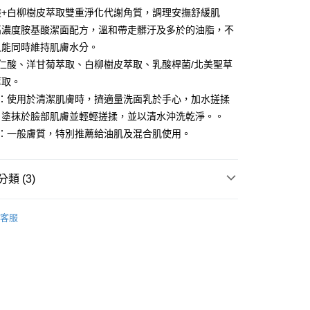
酸+白柳樹皮萃取雙重淨化代謝角質，調理安撫舒緩肌
y
高濃度胺基酸潔面配方，溫和帶走髒汙及多於的油脂，不
又能同時維持肌膚水分。
仁酸、洋甘菊萃取、白柳樹皮萃取、乳酸桿菌/北美聖草
分期
萃取。
法：使用於清潔肌膚時，擠適量洗面乳於手心，加水搓揉
你分期使用說明】
享後付
由台灣大哥大提供，台灣大哥大用戶可立即使用無須另外申請。
，塗抹於臉部肌膚並輕輕搓揉，並以清水沖洗乾淨。。
式選擇「大哥付你分期」，訂單成立後會自動跳轉到大哥付的交易
膚：一般膚質，特別推薦給油肌及混合肌使用。
證手機門號後，選擇欲分期的期數、繳款截止日，確認付款後即
FTEE先享後付」】
。
先享後付是「在收到商品之後才付款」的支付方式。 讓您購物簡單
准額度、可分期數及費用金額請依後續交易確認頁面所載為準。
心！
立30分鐘內，如未前往確認交易或遇審核未通過，訂單將自動取
類 (3)
：不需註冊會員、不需綁卡、不需儲值。
「轉專審核」未通過狀況，表示未達大哥付你分期系統評分，恕
：只要手機號碼，簡訊認證，即可結帳。
評估內容。
別
：先確認商品／服務後，再付款。
杏仁酸煥膚系列
式說明】
客服
項不併入電信帳單，「大哥付你分期」於每月結算日後寄送繳費提
專區
多件入團購組
EE先享後付」結帳流程】
方式選擇「AFTEE先享後付」後，將跳轉至「AFTEE先享後
取貨
專區✈
訊連結打開帳單後，可選擇「超商條碼／台灣大直營門市／銀行轉
頁面，進行簡訊認證並確認金額後，即可完成結帳。
付／iPASS MONEY」等通路繳費。
0，滿NT$1,000(含以上)免運費
成立數日內，您將收到繳費通知簡訊。
費通知簡訊後14天內，點擊此簡訊中的連結，可透過四大超商
項】
網路銀行／等多元方式進行付款，方視為交易完成。
家取貨
係由「台灣大哥大股份有限公司」（以下簡稱本公司）所提供，讓
：結帳手續完成當下不需立刻繳費，但若您需要取消訂單，請聯