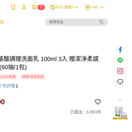
0
中文 (繁體)
TWD
室
酸調理洗面乳 100ml 3入 贈潔淨柔感
60抽/1包)
1,000免運
國家/地區配送
2
則評價
)
90
已賣出：6,903件