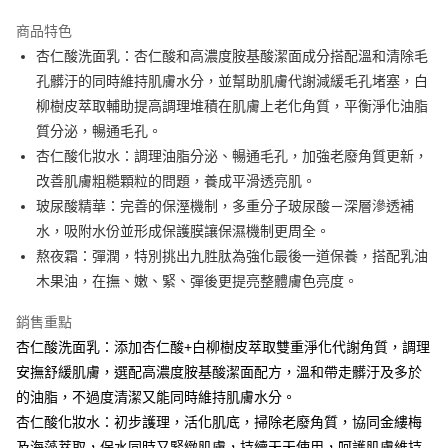
LINE Pay
商品特色
Apple Pay
杏仁酸洗面乳：杏仁酸和高濃度胺基酸潔面成分搭配溫和清除毛
孔髒汙的同時維持肌膚水分，並幫助肌膚代謝減緩毛孔堵塞，白
街口支付
柳樹皮萃取輔助提高調理堆積在肌膚上老化角質，平衡淨化油脂
悠遊付
質分泌，暢通毛孔。
杏仁酸化妝水：調理油脂分泌、暢通毛孔，加強老廢角質更新，
Google Pay
改善肌膚粗糙顆粒的問題，養成平滑透亮肌。
全盈+PAY
玻尿酸精華：完善的保溼機制，多重分子玻尿酸－深層滲透補
水，吸附水份並形成保護膜讓保濕機制更周全。
大哥付你分期
熬夜霜：彈潤，特別挑出九胜肽為強化最後一道保養，搭配乳油
相關說明
木果油，在撫、嫩、緊、彈後更提亮整體膚色亮度。
【大哥付你分期使用說明】
AFTEE先享後付
1.本服務由台灣大哥大提供，台灣大哥大用戶可立即使用無須另外申請。
2.付款方式選擇「大哥付你分期」，訂單成立後會自動跳轉到大哥付的交易
銷售重點
相關說明
流程，驗證手機門號後，選擇欲分期的期數、繳款截止日，確認付款後即完
【關於「AFTEE先享後付」】
杏仁酸洗面乳：添加杏仁酸+白柳樹皮萃取雙重淨化代謝角質，調理
成交易。
ATM付款
AFTEE先享後付是「在收到商品之後才付款」的支付方式。 讓您購物簡單
安撫舒緩肌膚，選配高濃度胺基酸潔面配方，溫和帶走髒汙及多於
3.實際核准額度、可分期數及費用金額請依後續交易確認頁面所載為準。
便利好安心！
4.訂單成立30分鐘內，如未前往確認交易或遇審核未通過，訂單將自動取
貨到付款
的油脂，不過度清潔又能同時維持肌膚水分。
１．簡單：不需註冊會員、不需綁卡、不需儲值。
消。如遇「轉專審核」未通過狀況，表示未達大哥付你分期系統評分，恕無
２．便利：只要手機號碼，簡訊認證，即可結帳。
杏仁酸化妝水：初步護理，活化肌底，掃除老廢角質，協同金縷梅
法說明評估內容。
３．安心：先確認商品／服務後，再付款。
【繳款方式說明】
運送方式
及海藻萃取，保水同時又緊緻肌膚，持續天天使用，呵護肌膚維持