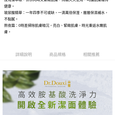
1.分期款項不併入電信帳單，「大哥付你分期」於每月結算日後寄送繳費提
健康。
【「AFTEE先享後付」結帳流程】
全家付款取貨
醒簡訊。
１．於結帳方式選擇「AFTEE先享後付」後，將跳轉至「AFTEE先享後付」
玻尿酸精華：一年四季不可或缺，一滴萬倍保溼，層層保濕補水，
2.透過簡訊連結打開帳單後，可選擇「超商條碼／台灣大直營門市／銀行轉
每筆NT$70，滿NT$699(含以上)免運費
結帳頁面，進行簡訊認證並確認金額後，即可完成結帳。
帳／街口支付／iPASS MONEY」等通路繳費。
不黏膩。
２．訂單成立數日內，您將收到繳費通知簡訊。
付款後全家取貨
３．收到繳費通知簡訊後14天內，點擊此簡訊中的連結，可透過四大超商／
熬夜霜：0時差掃除肌膚暗沉，亮白、緊緻肌膚，時光重返水嫩肌
【注意事項】
ATM／網路銀行／等多元方式進行付款，方視為交易完成。
每筆NT$70，滿NT$699(含以上)免運費
膚。
1.本服務係由「台灣大哥大股份有限公司」（以下簡稱本公司）所提供，讓
※ 請注意：結帳手續完成當下不需立刻繳費，但若您需要取消訂單，請聯絡
用戶於交易時，得透過本服務購買商品或服務，並由商店將買賣／分期付款
購買商品的店家。未經商家同意取消之訂單仍視為有效，需透過AFTEE先享
萊爾富取貨付款
買賣價金債權讓與本公司後，依約使用本公司帳單繳交帳款。
後付繳納相關費用。
2.基於同意付款使用「大哥付你分期」之契約關係目的，商店將以您的個人
每筆NT$70，滿NT$1,000(含以上)免運費
※ 交易是否成功請以「AFTEE先享後付 」之結帳頁面顯示為準，若有關於
資料（包含姓名、電話或地址）提供予台灣大哥大進項蒐集、處理及利用，
是否繳費成功／繳費後需取消欲退款等相關疑問，請聯繫「AFTEE先享後付
詳細說明
商品規格
相關推薦
由本公司與您本人進行分期帳單所需資料之確認、核對及更正。
客戶支援中心」
https://netprotections.freshdesk.com/support/home
付款後萊爾富取貨
3.完整用戶服務條款，請詳閱以下連結：
https://oppay.tw/userRule
每筆NT$70，滿NT$1,000(含以上)免運費
【注意事項】
１．透過由恩沛科技股份有限公司提供之「AFTEE先享後付」服務完成之交
7-11付款取貨
易，需依本服務之必要範圍內提供個人資料，並將交易相關給付款項請求債
權轉讓予恩沛科技股份有限公司。
每筆NT$70，滿NT$1,000(含以上)免運費
２．關於個人資料處理事宜，請瀏覽以下網址：
https://aftee.tw/terms/#terms3
付款後7-11取貨
３．未成年的使用者請事先徵得法定代理人或監護人之同意方可使用
每筆NT$70，滿NT$1,000(含以上)免運費
「AFTEE先享後付」，若未經同意申辦者引起之損失，本公司不負相關責
任。
宅配
４．使用「AFTEE先享後付」時，將依據個別帳號之用戶狀況，依本公司即
時審查核予不同之上限額度；若仍有額度不足之情形，本公司將視審查結果
每筆NT$70，滿NT$1,000(含以上)免運費