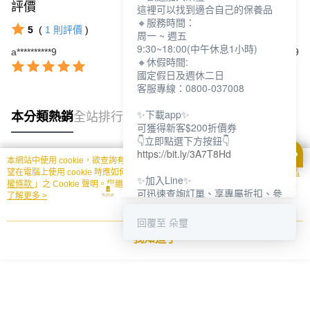
評價
查看全部
這裡可以找到適合自己的保養品
🔸服務時間：
5
(
1
則評價
)
周一 ~ 週五
9:30~18:00(中午休息1小時)
a**********9
2026/01/29
🔸休假時間:
國定假日及週休二日
客服專線：0800-037008
✨下載app✨
本分類熱銷
全站排行
可獲得新客$200折價券
👇立即點選下方按鈕👇
https://bit.ly/3A7T8Hd
本網站中使用 cookie，欲查詢有關本網站使用 cookie 方式之詳情，及若您不希
熱門標籤
望在電腦上使用 cookie 時應如何變更電腦的 cookie 設定，請參閱本網站「
隱私
✨加入Line✨
權條款
」之 Cookie 聲明。您繼續使用本網站即表示您同意本公司得按本網站使
可迅速查詢訂單、享專屬折扣、參
用條款之 Cookie 聲明使用 cookie。
了解更多 >
加限定活動
👇立即點選下方按鈕👇
回覆至 朵璽
https://bit.ly/3dptKTq
我知道了
✨追蹤IG✨
👇立即點選下方按鈕👇
https://bit.ly/3w8zJm1