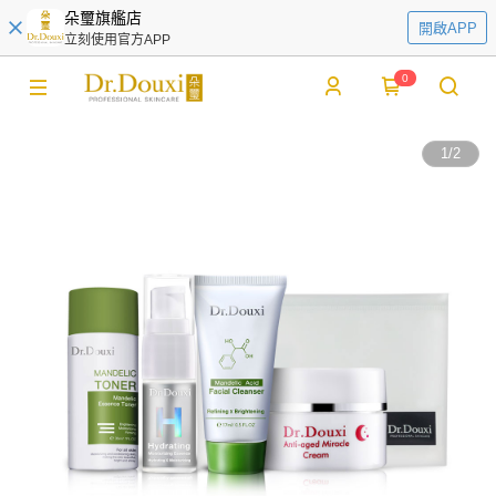
朵璽旗艦店
開啟APP
立刻使用官方APP
0
1
/
2