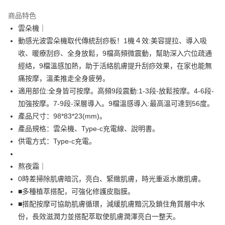
LINE Pay
商品特色
Apple Pay
雲朵機｜
動感光波雲朵機取代傳統刮痧板！1機４效:美容提拉、導入吸
街口支付
收、暖療刮痧、全身放鬆，9檔高頻微震動，幫助深入穴位疏通
悠遊付
經絡，9檔溫感加熱，助于活絡肌膚提升刮痧效果，在家也能無
痛按摩，溫柔推走全身疲勞。
Google Pay
適用部位:全身皆可按摩。高頻9段震動:1-3段-放鬆按摩。4-6段-
Plus PAY
加強按摩。7-9段-深層導入。9檔溫感導入:最高溫可達到56度。
產品尺寸：98*83*23(mm)。
大哥付你分期
產品規格：雲朵機、Type-c充電線、說明書。
相关说明
供電方式：Type-c充電。
【大哥付你分期使用说明】
AFTEE先享后付
1. 本服务由台湾大哥大提供，电信用户可立即使用无须另外申请。（限个人
月租型门号，不开放公司户及预付卡使用）
相关说明
熬夜霜｜
2. 付款方式选择 “大哥付你分期”，订单成立后会自动跳转到大哥付的交易流
一、關於 AFTEE先享後付
程，验证手机门号后，选择欲分期的期数、缴款截止日，确认付款后即完成
0時差掃除肌膚暗沉，亮白、緊緻肌膚，時光重返水嫩肌膚。
ATM付款
1. 於付款方式選擇AFTEE先享後付，將跳出AFTEE先享後付手機驗證視
交易。
■多種植萃搭配，可強化修護皮脂膜。
窗。
3. 实际核准额度、可分期数及费用金额请依后续交易确认页面所载为准。
货到付款
2. 進行簡訊驗證之後，即可完成結帳手續。
■搭配按摩可協助肌膚循環，減緩肌膚黯沉及鎖住角質層中水
4. 订单成立30分钟内，如未前往确认交易或遇审核未通过，订单将自动取
3. 訂單確認後不需事先繳費，商品會配送至您的指定地址。
消。如遇 “转专审核”未通过状况，表示未达系统评分，恕无法说明评估内
份，長效滋潤力並搭配萃取使肌膚潤澤亮白一整天。
4. 下訂完成後，您的手機會收到一封繳費通知簡訊，APP會員則會收到
容。
运送方式