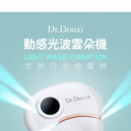
若款項超過繳費期限，將根據當次的金額加收年利率 16% 的逾期滯納金。
宅配-離島
未成年的使用者，請事先徵得法定代理人或監護人之同意方可使用
每笔NT$100，满NT$1,500(含以上)免运费
AFTEE。
新竹貨到付款
若您對於個人資料之處理、利用有任何疑問，或欲行使相關法律權利，請聯
繫恩沛科技股份有限公司。若您不同意我們將上開所示之個人資料，連同必
每笔NT$100，满NT$1,200(含以上)免运费
要之購買訂單資訊提供予 AFTEE ，或讓 AFTEE 蒐集處理利用您的個人資
料，請勿選用本服務。
海外宅配
查看运费