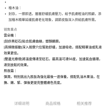
AFTEE APP推播通知。
【缴款方式说明】
5. 收到商品當下無需繳費，確認無誤後，請再利用繳費通知簡訊或AFTEE
全家付款取貨
檜木油｜
1. 分期款项不并入电信账单，“大哥付你分期”于每月结算日后寄送缴费提醒
APP於四大便利商店‧ATM/網銀等方式進行付款。
短信。
每笔NT$70，满NT$1,000(含以上)免运费
封存，一擦即透，層層舒緩肌膚壓力，給予肌膚輕油的照顧，添
2. 通过短信链接打开账单后，可选择 “超商条码／台湾大直营门市／银行转
請留意繳費期限為 14 天。唯有下載 AFTEE App 成為 AFTEE 會員者方能享
加檜木精華延緩肌膚老化現象，調節皮脂深入供給肌膚所需。
账／街口支付／iPASS MONEY”等通路缴费。
付款後全家取貨
有最長 45 天內付款之服務。
每笔NT$70，满NT$1,000(含以上)免运费
销售重点
【注意事项】
繳費期限，為商家向您請款的時間，再加上使用AFTEE可延長的天數所計算
1. 本服务系由 “台湾大哥大股份有限公司”所提供，让用户于交易时，得通过
雲朵機｜
出。使用AFTEE下訂可以延長您收到商品前的繳費天數，但無法保證一定能
萊爾富取貨付款
本服务购买商品或服务，并由商店将买卖／分期付款买卖价金债权让与本公
夠在期限內收到商品(例如:預購商品或預計到貨時間較長者)。因此無論收到
|刮痧黑砭石|貼合肌膚曲線，塑顏顯廓。
司后，依约使用本公司账单缴交账款。
每笔NT$70，满NT$1,000(含以上)免运费
商品與否，仍需要請您在AFTEE規定的時間內完成繳費。
2. 基于同意付款使用 “大哥付你分期”之契约关系目的，商店将以您的个人资
|高頻微振動|深入按摩穴位幫助舒緩，加速吸收，搭配精華油或乳液
料（包含姓名、电话或地址）提供予台湾大哥大进项收集、处理及利用，由
二、付款限制
付款後萊爾富取貨
效果更佳。
台湾大哥大与本人进行分期账单所需资料之确认、核对及更正。
1. 初次使用 AFTEE 時，將依認證結果及本公司審查結果，核予每個人不同
|雙邊光療燈|將溫度傳達至砭石，最高溫可達56度，加速氣血循環，
每笔NT$70，满NT$1,000(含以上)免运费
3. 完整用户服务条款，请详阅以下链接：
https://oppay.tw/userRule
之上限額度
達到放鬆的效果。
2. 結帳金額須大於NT$30
7-11付款取貨
3. 目前僅支援台灣會員
熬夜霜｜
每笔NT$70，满NT$1,000(含以上)免运费
彈潤，特別挑出九胜肽為強化最後一道保養，搭配乳油木果油，在
三、聲明條款
「AFTEE先享後付」(下稱本服務)乃由恩沛科技股份有限公司(下稱 AFTEE )
撫、嫩、緊、彈後更提亮整體膚色亮度。
付款後7-11取貨
所提供，並由 AFTEE 向您收取款項。因使用本服務所須提供之個人資料(包
每笔NT$70，满NT$1,000(含以上)免运费
含但不限於訂購人姓名、電話，收件人姓名、電話、收件地址)，將交付予
AFTEE 於本服務必要服務範圍內運用。關於 AFTEE 對於個人資料之蒐集、
宅配
處理、利用，詳參 AFTEE 官網之『個人資料蒐集、處理及利用告知聲明』
详细说明
商品规格
相关推荐
（
https://aftee.tw/privacypolicy/
）。
每笔NT$70，满NT$1,000(含以上)免运费