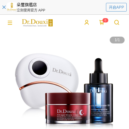
朵璽旗艦店
开启APP
立刻使用官方 APP
0
1
/
1