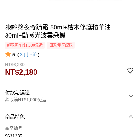
凍齡熬夜奇蹟霜 50ml+檜木修護精華油
30ml+動感光波雲朵機
超取满NT$1,000免运
国家/地区配送
5
(
3
则评论
)
NT$6,260
NT$2,180
付款与运送
超取满NT$1,000免运
付款方式
商品特色
信用卡一次付款
商品编号
超商取货付款
9631235