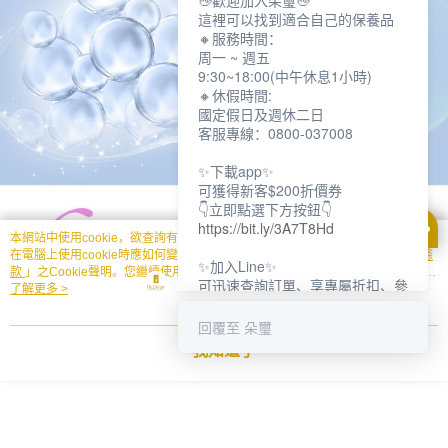
👋歡迎加入朵璽👋
這裡可以找到適合自己的保養品
🔸服務時間：
周一 ~ 週五
9:30~18:00(中午休息1小時)
🔸休假時間:
國定假日及週休二日
客服專線：0800-037008
✨下載app✨
可獲得新客$200折價券
👇立即點選下方按鈕👇
https://bit.ly/3A7T8Hd
本網站中使用cookie，欲查詢有關本網站使用cookie方式之詳情，及若您不希望
在電腦上使用cookie時應如何變更電腦的cookie設定，請參閱本網站「
隱私權條
✨加入Line✨
款
」之Cookie聲明。您繼續使用本網站即表示您同意本公司得按本網站使用條款
可迅速查詢訂單、享專屬折扣、參
之Cookie聲明使用cookie。
了解更多 >
加限定活動
👇立即點選下方按鈕👇
回覆至 朵璽
https://bit.ly/3dptKTq
我知道了
✨追蹤IG✨
👇立即點選下方按鈕👇
https://bit.ly/3w8zJm1