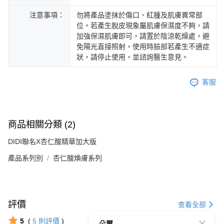
注意事項：
勿將產品塗抹於傷口、紅腫及肌膚異常部
位。若產生脫皮現象屬肌膚保濕度不夠，請
加強保濕肌膚即可，請置於陰涼乾燥處，避
免陽光直接照射，使用時臉部若產生不適症
狀，請停止使用，並諮詢醫生意見。
客服
商品相關分類 (2)
DIDI聯名X杏仁酸精華加大版
產品系列別
杏仁酸煥膚系列
評價
查看全部
5
(
5
則評價
)
朵璽