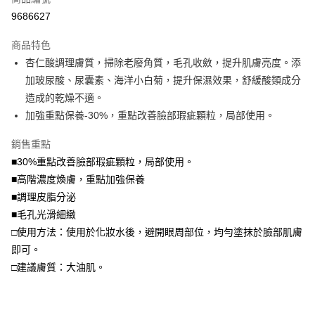
超商取貨付款
9686627
LINE Pay
商品特色
Apple Pay
杏仁酸調理膚質，掃除老廢角質，毛孔收斂，提升肌膚亮度。添
加玻尿酸、尿囊素、海洋小白菊，提升保濕效果，舒緩酸類成分
街口支付
造成的乾燥不適。
悠遊付
加強重點保養-30%，重點改善臉部瑕疵顆粒，局部使用。
Google Pay
銷售重點
■30%重點改善臉部瑕疵顆粒，局部使用。
全盈+PAY
■高階濃度煥膚，重點加強保養
大哥付你分期
■調理皮脂分泌
相關說明
■毛孔光滑細緻
【大哥付你分期使用說明】
□使用方法：使用於化妝水後，避開眼周部位，均勻塗抹於臉部肌膚
AFTEE先享後付
1.本服務由台灣大哥大提供，台灣大哥大用戶可立即使用無須另外申請。
2.付款方式選擇「大哥付你分期」，訂單成立後會自動跳轉到大哥付的交易
即可。
相關說明
流程，驗證手機門號後，選擇欲分期的期數、繳款截止日，確認付款後即完
【關於「AFTEE先享後付」】
□建議膚質：大油肌。
成交易。
ATM付款
AFTEE先享後付是「在收到商品之後才付款」的支付方式。 讓您購物簡單
3.實際核准額度、可分期數及費用金額請依後續交易確認頁面所載為準。
便利好安心！
4.訂單成立30分鐘內，如未前往確認交易或遇審核未通過，訂單將自動取
貨到付款
１．簡單：不需註冊會員、不需綁卡、不需儲值。
消。如遇「轉專審核」未通過狀況，表示未達大哥付你分期系統評分，恕無