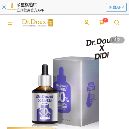
朵璽旗艦店
開啟APP
立刻使用官方APP
0
1
/
2