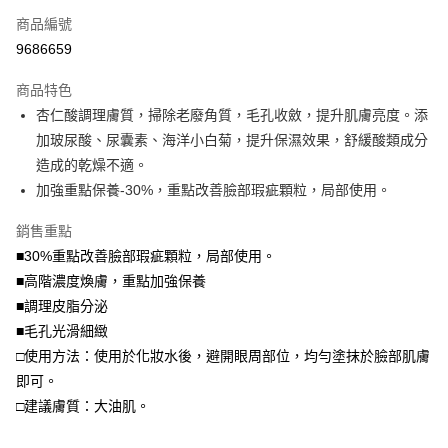
商品編號
超商取貨付款
9686659
LINE Pay
商品特色
Apple Pay
杏仁酸調理膚質，掃除老廢角質，毛孔收斂，提升肌膚亮度。添
加玻尿酸、尿囊素、海洋小白菊，提升保濕效果，舒緩酸類成分
街口支付
造成的乾燥不適。
悠遊付
加強重點保養-30%，重點改善臉部瑕疵顆粒，局部使用。
Google Pay
銷售重點
■30%重點改善臉部瑕疵顆粒，局部使用。
全盈+PAY
■高階濃度煥膚，重點加強保養
大哥付你分期
■調理皮脂分泌
相關說明
■毛孔光滑細緻
【大哥付你分期使用說明】
□使用方法：使用於化妝水後，避開眼周部位，均勻塗抹於臉部肌膚
AFTEE先享後付
1.本服務由台灣大哥大提供，台灣大哥大用戶可立即使用無須另外申請。
2.付款方式選擇「大哥付你分期」，訂單成立後會自動跳轉到大哥付的交易
即可。
相關說明
流程，驗證手機門號後，選擇欲分期的期數、繳款截止日，確認付款後即完
【關於「AFTEE先享後付」】
□建議膚質：大油肌。
成交易。
ATM付款
AFTEE先享後付是「在收到商品之後才付款」的支付方式。 讓您購物簡單
3.實際核准額度、可分期數及費用金額請依後續交易確認頁面所載為準。
便利好安心！