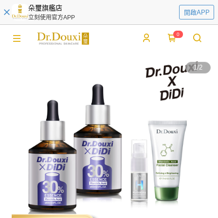
朵璽旗艦店
開啟APP
立刻使用官方APP
0
1
/
2