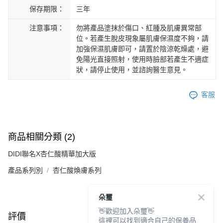
保存期限：
三年
注意事項：
勿將產品塗抹於傷口、紅腫及肌膚異常部
位。若產生脫皮現象屬肌膚保濕度不夠，請
加強保濕肌膚即可，請置於陰涼乾燥處，避
免陽光直接照射，使用時臉部若產生不適症
狀，請停止使用，並諮詢醫生意見。
客服
商品相關分類 (2)
DIDI聯名X杏仁酸精華加大版
產品系列別
杏仁酸煥膚系列
朵璽
👋歡迎加入朵璽👋
評價
查看全部
這裡可以找到適合自己的保養品