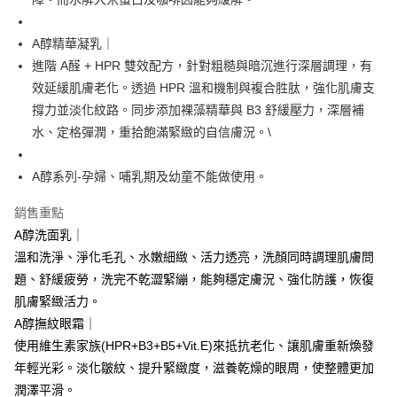
流程，驗證手機門號後，選擇欲分期的期數、繳款截止日，確認付款後即完
【關於「AFTEE先享後付」】
成交易。
ATM付款
AFTEE先享後付是「在收到商品之後才付款」的支付方式。 讓您購物簡單
3.實際核准額度、可分期數及費用金額請依後續交易確認頁面所載為準。
A醇精華凝乳｜
便利好安心！
4.訂單成立30分鐘內，如未前往確認交易或遇審核未通過，訂單將自動取
貨到付款
１．簡單：不需註冊會員、不需綁卡、不需儲值。
進階 A醛 + HPR 雙效配方，針對粗糙與暗沉進行深層調理，有
消。如遇「轉專審核」未通過狀況，表示未達大哥付你分期系統評分，恕無
２．便利：只要手機號碼，簡訊認證，即可結帳。
法說明評估內容。
效延緩肌膚老化。透過 HPR 溫和機制與複合胜肽，強化肌膚支
３．安心：先確認商品／服務後，再付款。
【繳款方式說明】
運送方式
撐力並淡化紋路。同步添加裸藻精華與 B3 舒緩壓力，深層補
1.分期款項不併入電信帳單，「大哥付你分期」於每月結算日後寄送繳費提
【「AFTEE先享後付」結帳流程】
全家付款取貨
水、定格彈潤，重拾飽滿緊緻的自信膚況。\
醒簡訊。
１．於結帳方式選擇「AFTEE先享後付」後，將跳轉至「AFTEE先享後付」
2.透過簡訊連結打開帳單後，可選擇「超商條碼／台灣大直營門市／銀行轉
每筆NT$70，滿NT$1,000(含以上)免運費
結帳頁面，進行簡訊認證並確認金額後，即可完成結帳。
帳／街口支付／iPASS MONEY」等通路繳費。
２．訂單成立數日內，您將收到繳費通知簡訊。
A醇系列-孕婦、哺乳期及幼童不能做使用。
付款後全家取貨
３．收到繳費通知簡訊後14天內，點擊此簡訊中的連結，可透過四大超商／
【注意事項】
ATM／網路銀行／等多元方式進行付款，方視為交易完成。
每筆NT$70，滿NT$1,000(含以上)免運費
銷售重點
1.本服務係由「台灣大哥大股份有限公司」（以下簡稱本公司）所提供，讓
※ 請注意：結帳手續完成當下不需立刻繳費，但若您需要取消訂單，請聯絡
用戶於交易時，得透過本服務購買商品或服務，並由商店將買賣／分期付款
A醇洗面乳｜
購買商品的店家。未經商家同意取消之訂單仍視為有效，需透過AFTEE先享
萊爾富取貨付款
買賣價金債權讓與本公司後，依約使用本公司帳單繳交帳款。
後付繳納相關費用。
溫和洗淨、淨化毛孔、水嫩細緻、活力透亮，洗顏同時調理肌膚問
2.基於同意付款使用「大哥付你分期」之契約關係目的，商店將以您的個人
每筆NT$70，滿NT$1,000(含以上)免運費
※ 交易是否成功請以「AFTEE先享後付 」之結帳頁面顯示為準，若有關於
資料（包含姓名、電話或地址）提供予台灣大哥大進項蒐集、處理及利用，
題、舒緩疲勞，洗完不乾澀緊繃，能夠穩定膚況、強化防護，恢復
是否繳費成功／繳費後需取消欲退款等相關疑問，請聯繫「AFTEE先享後付
由本公司與您本人進行分期帳單所需資料之確認、核對及更正。
客戶支援中心」
https://netprotections.freshdesk.com/support/home
付款後萊爾富取貨
肌膚緊緻活力。
3.完整用戶服務條款，請詳閱以下連結：
https://oppay.tw/userRule
A醇撫紋眼霜｜
每筆NT$70，滿NT$1,000(含以上)免運費
【注意事項】
使用維生素家族(HPR+B3+B5+Vit.E)來抵抗老化、讓肌膚重新煥發
１．透過由恩沛科技股份有限公司提供之「AFTEE先享後付」服務完成之交
7-11付款取貨
易，需依本服務之必要範圍內提供個人資料，並將交易相關給付款項請求債
年輕光彩。淡化皺紋、提升緊緻度，滋養乾燥的眼周，使整體更加
權轉讓予恩沛科技股份有限公司。
每筆NT$70，滿NT$1,000(含以上)免運費
潤澤平滑。
２．關於個人資料處理事宜，請瀏覽以下網址：