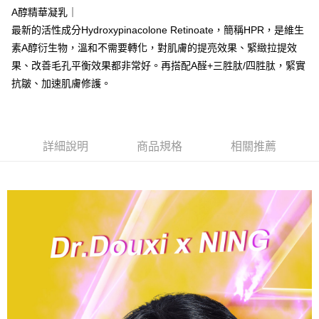
https://aftee.tw/terms/#terms3
A醇精華凝乳｜
付款後7-11取貨
３．未成年的使用者請事先徵得法定代理人或監護人之同意方可使用
最新的活性成分Hydroxypinacolone Retinoate，簡稱HPR，是維生
每筆NT$70，滿NT$1,000(含以上)免運費
「AFTEE先享後付」，若未經同意申辦者引起之損失，本公司不負相關責
素A醇衍生物，溫和不需要轉化，對肌膚的提亮效果、緊緻拉提效
任。
宅配
４．使用「AFTEE先享後付」時，將依據個別帳號之用戶狀況，依本公司即
果、改善毛孔平衡效果都非常好。再搭配A醛+三胜肽/四胜肽，緊實
時審查核予不同之上限額度；若仍有額度不足之情形，本公司將視審查結果
每筆NT$70，滿NT$1,000(含以上)免運費
抗皺、加速肌膚修護。
請求用戶進行身份認證。
５．嚴禁一人註冊多個帳號或使用他人資訊註冊。若發現惡意使用之情形，
宅配-離島
恩沛科技股份有限公司將有權停止該用戶之使用額度並採取法律行動。
每筆NT$100，滿NT$1,500(含以上)免運費
詳細說明
商品規格
相關推薦
新竹貨到付款
每筆NT$100，滿NT$1,200(含以上)免運費
海外宅配
查看運費