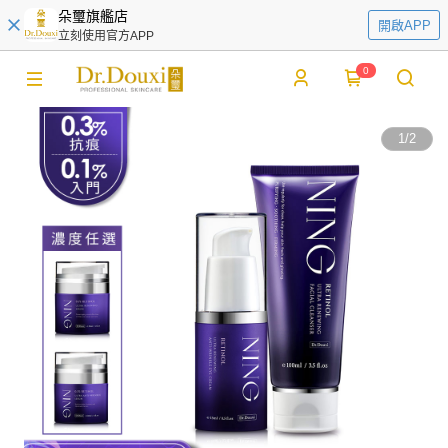
朵璽旗艦店
開啟APP
立刻使用官方APP
0
1
/
2