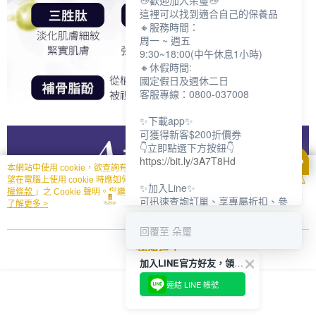
👋歡迎加入朵璽👋
這裡可以找到適合自己的保養品
🔸服務時間：
周一 ~ 週五
9:30~18:00(中午休息1小時)
🔸休假時間:
國定假日及週休二日
客服專線：0800-037008
✨下載app✨
可獲得新客$200折價券
👇立即點選下方按鈕👇
https://bit.ly/3A7T8Hd
本網站中使用 cookie，欲查詢有關本網站使用 cookie 方式之詳情，及若您不希
望在電腦上使用 cookie 時應如何變更電腦的 cookie 設定，請參閱本網站「
隱私
✨加入Line✨
權條款
」之 Cookie 聲明。您繼續使用本網站即表示您同意本公司得按本網站使
可迅速查詢訂單、享專屬折扣、參
用條款之 Cookie 聲明使用 cookie。
了解更多 >
加限定活動
👇立即點選下方按鈕👇
回覆至 朵璽
https://bit.ly/3dptKTq
我知道了
加入LINE官方好友，領取$200折價券
✨追蹤IG✨
👇立即點選下方按鈕👇
連結 LINE 帳號
https://bit.ly/3w8zJm1