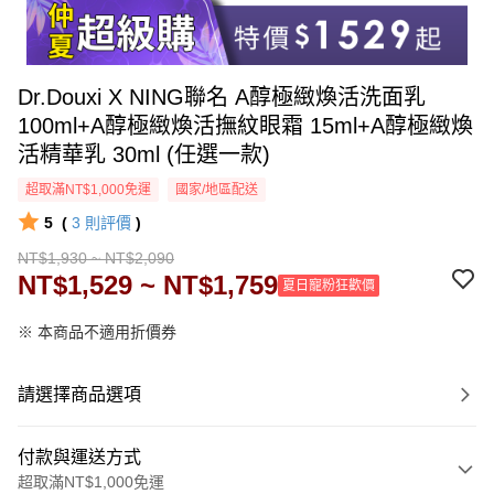
Dr.Douxi X NING聯名 A醇極緻煥活洗面乳
100ml+A醇極緻煥活撫紋眼霜 15ml+A醇極緻煥
活精華乳 30ml (任選一款)
超取滿NT$1,000免運
國家/地區配送
5
(
3
則評價
)
NT$1,930 ~ NT$2,090
NT$1,529 ~ NT$1,759
夏日寵粉狂歡價
※ 本商品不適用折價券
請選擇商品選項
付款與運送方式
超取滿NT$1,000免運