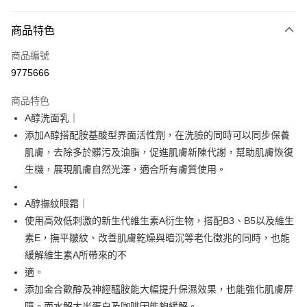
付款方式
商品特色
信用卡一次付款
商品編號
超商取貨付款
9775666
LINE Pay
商品特色
Apple Pay
A醇洗面乳｜
添加A醇搭配胺基酸型界面活性劑，在洗臉的同時可以同步保養
街口支付
肌膚，去除多於髒污及油脂，促進肌膚新陳代謝，幫助肌膚恢復
悠遊付
生機，展現肌膚自然光澤，適合所有膚質使用。
Google Pay
A醇撫紋眼霜｜
全盈+PAY
使用高效低刺激的新生代維生素A衍生物，搭配B3、B5以及維生
素E，撫平皺紋、改善肌膚乾燥與暗沉等老化徵兆的同時，也能
大哥付你分期
緩解維生素A所帶來的不
相關說明
適。
【大哥付你分期使用說明】
AFTEE先享後付
1.本服務由台灣大哥大提供，台灣大哥大用戶可立即使用無須另外申請。
添加金合歡醇及神經醯胺能大幅提升保濕效果，也能強化肌膚屏
2.付款方式選擇「大哥付你分期」，訂單成立後會自動跳轉到大哥付的交易
相關說明
障。而水解大米蛋白及咖啡因能夠緩解。