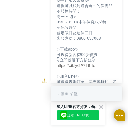
👋歡迎加入朵璽👋
這裡可以找到適合自己的保養品
🔸服務時間：
周一 ~ 週五
9:30~18:00(中午休息1小時)
🔸休假時間:
國定假日及週休二日
客服專線：0800-037008
✨下載app✨
可獲得新客$200折價券
👇立即點選下方按鈕👇
https://bit.ly/3A7T8Hd
✨加入Line✨
可迅速查詢訂單、享專屬折扣、參
加限定活動
👇立即點選下方按鈕👇
回覆至 朵璽
https://bit.ly/3dptKTq
加入LINE官方好友，領取$200折價券
✨追蹤IG✨
👇立即點選下方按鈕👇
連結 LINE 帳號
https://bit.ly/3w8zJm1