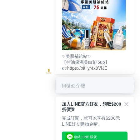
✨美肌補給站✨
【控油保濕美白$75up】
👉
https://bit.ly/4x8VIJE
回覆至 朵璽
加入LINE官方好友，領取$200
折價券
完成訂閱，就可以享有$200元
LINE好友購物金唷。
連結 LINE 帳號