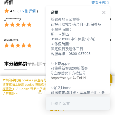
評價
查看全部
4.9
(
15
則評價
)
朵璽
👋歡迎加入朵璽👋
z**********0
2026/03/29
這裡可以找到適合自己的保養品
🔸服務時間：
周一 ~ 週五
9:30~18:00(中午休息1小時)
ifoot6326
2025/10/09
🔸休假時間:
國定假日及週休二日
客服專線：0800-037008
✨下載app✨
本分類熱銷
全站排行
可獲得新客$200折價券
👇立即點選下方按鈕👇
https://bit.ly/3A7T8Hd
本網站中使用 cookie，欲查詢有關本網站使用 cookie 方式之詳情，及若您不希
熱門標籤
望在電腦上使用 cookie 時應如何變更電腦的 cookie 設定，請參閱本網站「
隱私
✨加入Line✨
權條款
」之 Cookie 聲明。您繼續使用本網站即表示您同意本公司得按本網站使
可迅速查詢訂單、享專屬折扣、參
用條款之 Cookie 聲明使用 cookie。
了解更多 >
加限定活動
👇立即點選下方按鈕👇
回覆至 朵璽
https://bit.ly/3dptKTq
我知道了