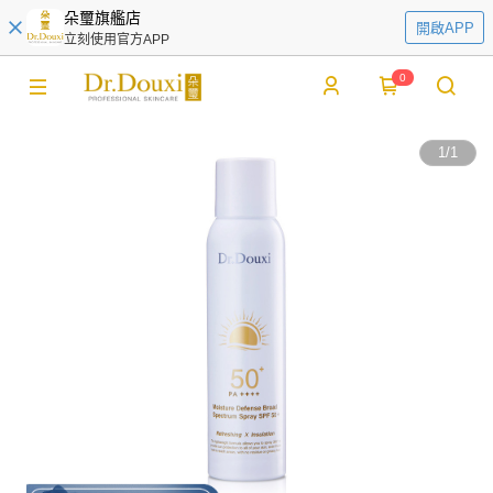
朵璽旗艦店
開啟APP
立刻使用官方APP
0
1
/
1