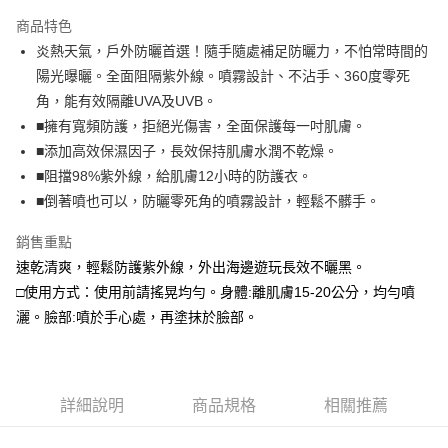
LINE Pay
商品特色
Apple Pay
炎熱天氣，戶外防曬首選！隨手隨處補足防曬力，不怕常時間的
陽光曝曬。全面阻隔紫外線。噴霧設計、不沾手、360度零死
街口支付
角，能有效隔離UVA及UVB。
悠遊付
■擁有寬頻防護，拒絕光傷害，全面保護每一吋肌膚。
■添加高效保濕因子，長效保持肌膚水潤不乾燥。
Google Pay
■阻擋98%紫外線，給肌膚12小時的防護衣。
全盈+PAY
■倒著噴也可以，防曬零死角的噴霧設計，輕鬆不髒手。
大哥付你分期
銷售重點
相關說明
速乾清爽，輕鬆防護紫外線，外出海邊遊玩長效不曬黑。
【大哥付你分期使用說明】
□使用方式：使用前請搖晃均勻。身體:離肌膚15-20公分，均勻噴
AFTEE先享後付
1.本服務由台灣大哥大提供，台灣大哥大用戶可立即使用無須另外申請。
2.付款方式選擇「大哥付你分期」，訂單成立後會自動跳轉到大哥付的交易
灑。臉部:噴於手心處，再塗抹於臉部。
相關說明
流程，驗證手機門號後，選擇欲分期的期數、繳款截止日，確認付款後即完
【關於「AFTEE先享後付」】
成交易。
ATM付款
AFTEE先享後付是「在收到商品之後才付款」的支付方式。 讓您購物簡單
3.實際核准額度、可分期數及費用金額請依後續交易確認頁面所載為準。
便利好安心！
4.訂單成立30分鐘內，如未前往確認交易或遇審核未通過，訂單將自動取
貨到付款
１．簡單：不需註冊會員、不需綁卡、不需儲值。
消。如遇「轉專審核」未通過狀況，表示未達大哥付你分期系統評分，恕無
詳細說明
商品規格
相關推薦
２．便利：只要手機號碼，簡訊認證，即可結帳。
法說明評估內容。
３．安心：先確認商品／服務後，再付款。
【繳款方式說明】
運送方式