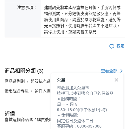
注意事項：
建議請先將本產品塗抹在耳後、手腕內側或
頸部測試，五分鐘後皮膚無過敏反應，再繼
續使用此商品。請置於陰涼乾燥處，避免陽
光直接照射，使用時臉部若產生不適症狀，
請停止使用，並諮詢醫生意見。
客服
商品相關分類 (3)
查看全部
朵璽
產品系列別
卵殼抗老系列
👋歡迎加入朵璽👋
優惠組合專區
多件入團購組
這裡可以找到適合自己的保養品
🔸服務時間：
周一 ~ 週五
9:30~18:00(中午休息1小時)
評價
🔸休假時間:
喜歡這個商品嗎？購買後給他一個好評吧
國定假日及週休二日
客服專線：0800-037008