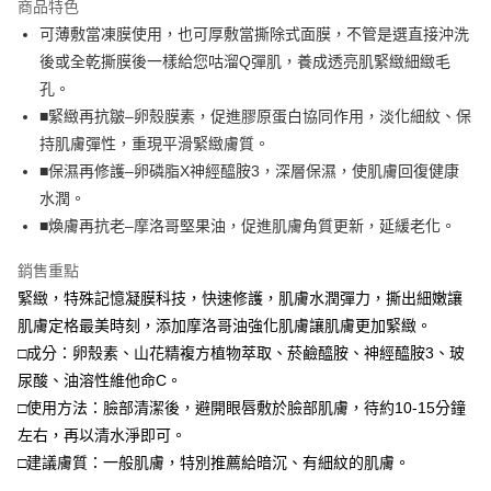
商品特色
Apple Pay
可薄敷當凍膜使用，也可厚敷當撕除式面膜，不管是選直接沖洗
後或全乾撕膜後一樣給您咕溜Q彈肌，養成透亮肌緊緻細緻毛
街口支付
孔。
悠遊付
■緊緻再抗皺–卵殼膜素，促進膠原蛋白協同作用，淡化細紋、保
持肌膚彈性，重現平滑緊緻膚質。
Google Pay
■保濕再修護–卵磷脂X神經醯胺3，深層保濕，使肌膚回復健康
全盈+PAY
水潤。
■煥膚再抗老–摩洛哥堅果油，促進肌膚角質更新，延緩老化。
大哥付你分期
相關說明
銷售重點
【大哥付你分期使用說明】
緊緻，特殊記憶凝膜科技，快速修護，肌膚水潤彈力，撕出細嫩讓
AFTEE先享後付
1.本服務由台灣大哥大提供，台灣大哥大用戶可立即使用無須另外申請。
2.付款方式選擇「大哥付你分期」，訂單成立後會自動跳轉到大哥付的交易
肌膚定格最美時刻，添加摩洛哥油強化肌膚讓肌膚更加緊緻。
相關說明
流程，驗證手機門號後，選擇欲分期的期數、繳款截止日，確認付款後即完
【關於「AFTEE先享後付」】
□成分：卵殼素、山花精複方植物萃取、菸鹼醯胺、神經醯胺3、玻
成交易。
ATM付款
AFTEE先享後付是「在收到商品之後才付款」的支付方式。 讓您購物簡單
尿酸、油溶性維他命C。
3.實際核准額度、可分期數及費用金額請依後續交易確認頁面所載為準。
便利好安心！
4.訂單成立30分鐘內，如未前往確認交易或遇審核未通過，訂單將自動取
貨到付款
□使用方法：臉部清潔後，避開眼唇敷於臉部肌膚，待約10-15分鐘
１．簡單：不需註冊會員、不需綁卡、不需儲值。
消。如遇「轉專審核」未通過狀況，表示未達大哥付你分期系統評分，恕無
２．便利：只要手機號碼，簡訊認證，即可結帳。
左右，再以清水淨即可。
法說明評估內容。
３．安心：先確認商品／服務後，再付款。
【繳款方式說明】
運送方式
□建議膚質：一般肌膚，特別推薦給暗沉、有細紋的肌膚。
1.分期款項不併入電信帳單，「大哥付你分期」於每月結算日後寄送繳費提
【「AFTEE先享後付」結帳流程】