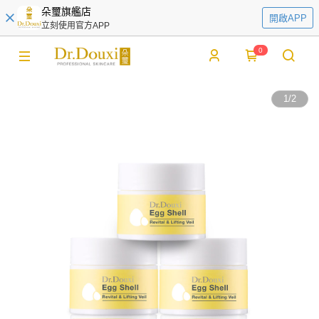
朵璽旗艦店
開啟APP
立刻使用官方APP
0
1
/
2