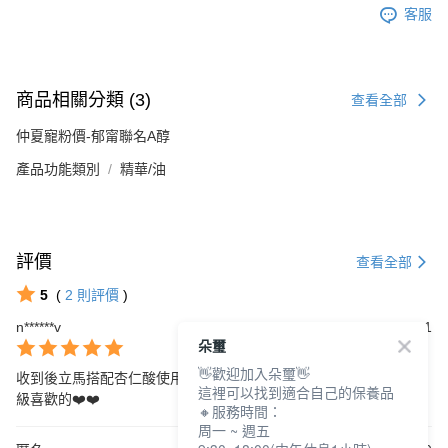
客服
商品相關分類 (3)
查看全部
仲夏寵粉價-郁甯聯名A醇
產品功能類別
精華/油
評價
查看全部
5
(
2
則評價
)
n******v
2024/10/11
朵璽
👋歡迎加入朵璽👋
收到後立馬搭配杏仁酸使用，效果真的是up up，完全相見恨晚，超
這裡可以找到適合自己的保養品
級喜歡的❤️❤️
🔸服務時間：
周一 ~ 週五