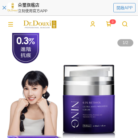
朵璽旗艦店
開啟APP
立刻使用官方APP
0
1
/
2