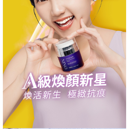
宅配
４．使用「AFTEE先享後付」時，將依據個別帳號之用戶狀況，依本公司即
時審查核予不同之上限額度；若仍有額度不足之情形，本公司將視審查結果
每筆NT$70，滿NT$1,000(含以上)免運費
請求用戶進行身份認證。
５．嚴禁一人註冊多個帳號或使用他人資訊註冊。若發現惡意使用之情形，
宅配-離島
恩沛科技股份有限公司將有權停止該用戶之使用額度並採取法律行動。
每筆NT$100，滿NT$1,500(含以上)免運費
新竹貨到付款
每筆NT$100，滿NT$1,200(含以上)免運費
海外宅配
查看運費