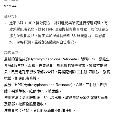
超商取貨付款
9775445
LINE Pay
商品特色
Apple Pay
進階 A醛 + HPR 雙效配方，針對粗糙與暗沉進行深層調理，有
效延緩肌膚老化。透過 HPR 溫和機制與複合胜肽，強化肌膚支
街口支付
撐力並淡化紋路。同步添加裸藻精華與 B3 舒緩壓力，深層補
悠遊付
水、定格彈潤，重拾飽滿緊緻的自信膚況。
Google Pay
銷售重點
最新的活性成分Hydroxypinacolone Retinoate，簡稱HPR，是維生
全盈+PAY
素A醇衍生物，溫和不需要轉化，對肌膚的提亮效果、緊緻拉提效
大哥付你分期
果、改善毛孔平衡效果都非常好。再搭配A醛+三胜肽/四胜肽，緊實
相關說明
抗皺、加速肌膚修護。
【大哥付你分期使用說明】
成分：HPR(Hydroxypinacolone Retinoate)、A醛、三胜肽、四胜
AFTEE先享後付
1.本服務由台灣大哥大提供，台灣大哥大用戶可立即使用無須另外申請。
2.付款方式選擇「大哥付你分期」，訂單成立後會自動跳轉到大哥付的交易
肽、裸藻萃取、維他命B3、玻尿酸。
相關說明
流程，驗證手機門號後，選擇欲分期的期數、繳款截止日，確認付款後即完
【關於「AFTEE先享後付」】
使用方法：清潔臉部後，於化妝水後，取適量精華凝乳塗抹於面部
成交易。
ATM付款
AFTEE先享後付是「在收到商品之後才付款」的支付方式。 讓您購物簡單
及頸部，按摩全臉至吸收。
3.實際核准額度、可分期數及費用金額請依後續交易確認頁面所載為準。
便利好安心！
4.訂單成立30分鐘內，如未前往確認交易或遇審核未通過，訂單將自動取
貨到付款
注意事項：孕婦、哺乳期及幼童不能做使用。
１．簡單：不需註冊會員、不需綁卡、不需儲值。
消。如遇「轉專審核」未通過狀況，表示未達大哥付你分期系統評分，恕無