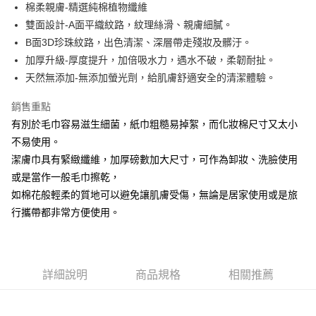
Apple Pay
棉柔親膚-精選純棉植物纖維
雙面設計-A面平織紋路，紋理絲滑、親膚細膩。
街口支付
B面3D珍珠紋路，出色清潔、深層帶走殘妝及髒汙。
悠遊付
加厚升級-厚度提升，加倍吸水力，遇水不破，柔韌耐扯。
天然無添加-無添加螢光劑，給肌膚舒適安全的清潔體驗。
Google Pay
銷售重點
全盈+PAY
有別於毛巾容易滋生細菌，紙巾粗糙易掉絮，而化妝棉尺寸又太小
大哥付你分期
不易使用。
相關說明
潔膚巾具有緊緻纖維，加厚磅數加大尺寸，可作為卸妝、洗臉使用
【大哥付你分期使用說明】
或是當作一般毛巾擦乾，
AFTEE先享後付
1.本服務由台灣大哥大提供，台灣大哥大用戶可立即使用無須另外申請。
2.付款方式選擇「大哥付你分期」，訂單成立後會自動跳轉到大哥付的交易
如棉花般輕柔的質地可以避免讓肌膚受傷，無論是居家使用或是旅
相關說明
流程，驗證手機門號後，選擇欲分期的期數、繳款截止日，確認付款後即完
【關於「AFTEE先享後付」】
行攜帶都非常方便使用。
成交易。
ATM付款
AFTEE先享後付是「在收到商品之後才付款」的支付方式。 讓您購物簡單
3.實際核准額度、可分期數及費用金額請依後續交易確認頁面所載為準。
便利好安心！
4.訂單成立30分鐘內，如未前往確認交易或遇審核未通過，訂單將自動取
貨到付款
１．簡單：不需註冊會員、不需綁卡、不需儲值。
消。如遇「轉專審核」未通過狀況，表示未達大哥付你分期系統評分，恕無
２．便利：只要手機號碼，簡訊認證，即可結帳。
法說明評估內容。
詳細說明
商品規格
相關推薦
３．安心：先確認商品／服務後，再付款。
【繳款方式說明】
運送方式
1.分期款項不併入電信帳單，「大哥付你分期」於每月結算日後寄送繳費提
【「AFTEE先享後付」結帳流程】
全家付款取貨
醒簡訊。
１．於結帳方式選擇「AFTEE先享後付」後，將跳轉至「AFTEE先享後付」