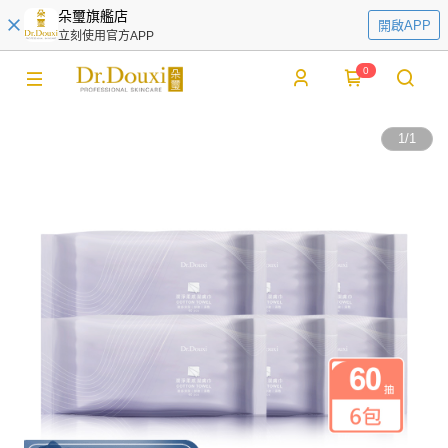
朵璽旗艦店
開啟APP
立刻使用官方APP
0
1
/
1