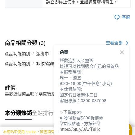
請立即停止使用，並諮詢皮膚科醫生。
客服
商品相關分類 (3)
查看全部
朵璽
產品功能類別
潔膚巾
👋歡迎加入朵璽👋
產品功能類別
卸妝/潔顏
這裡可以找到適合自己的保養品
🔸服務時間：
周一 ~ 週五
9:30~18:00(中午休息1小時)
評價
🔸休假時間:
喜歡這個商品嗎？購買後給他一個好評吧
國定假日及週休二日
客服專線：0800-037008
✨下載app✨
本分類熱銷
全站排行
可獲得新客$200折價券
👇立即點選下方按鈕👇
https://bit.ly/3A7T8Hd
本網站中使用 cookie，欲查詢有關本網站使用 cookie 方式之詳情，及若您不希