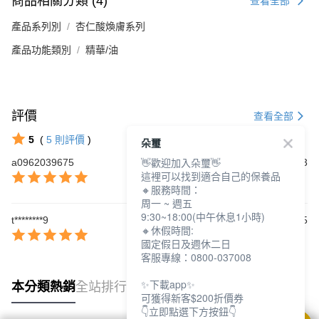
商品相關分類 (4)
查看全部
產品系列別
杏仁酸煥膚系列
產品功能類別
精華/油
評價
查看全部
5
(
5
則評價
)
朵璽
👋歡迎加入朵璽👋
a0962039675
2025/06/23
這裡可以找到適合自己的保養品
🔸服務時間：
周一 ~ 週五
9:30~18:00(中午休息1小時)
t********9
2024/03/15
🔸休假時間:
國定假日及週休二日
客服專線：0800-037008
✨下載app✨
本分類熱銷
全站排行
可獲得新客$200折價券
👇立即點選下方按鈕👇