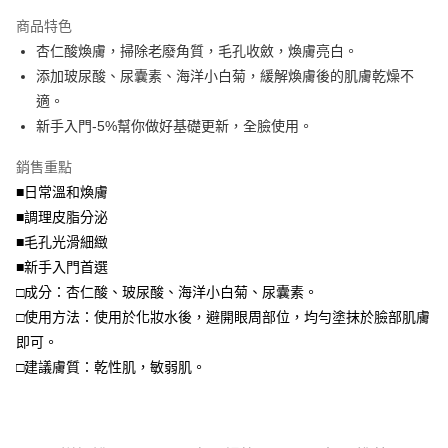
LINE Pay
商品特色
Apple Pay
杏仁酸煥膚，掃除老廢角質，毛孔收斂，煥膚亮白。
添加玻尿酸、尿囊素、海洋小白菊，緩解煥膚後的肌膚乾燥不
街口支付
適。
悠遊付
新手入門-5%幫你做好基礎更新，全臉使用。
Google Pay
銷售重點
■日常溫和煥膚
全盈+PAY
■調理皮脂分泌
大哥付你分期
■毛孔光滑細緻
相關說明
■新手入門首選
【大哥付你分期使用說明】
□成分：杏仁酸、玻尿酸、海洋小白菊、尿囊素。
AFTEE先享後付
1.本服務由台灣大哥大提供，台灣大哥大用戶可立即使用無須另外申請。
2.付款方式選擇「大哥付你分期」，訂單成立後會自動跳轉到大哥付的交易
□使用方法：使用於化妝水後，避開眼周部位，均勻塗抹於臉部肌膚
相關說明
流程，驗證手機門號後，選擇欲分期的期數、繳款截止日，確認付款後即完
【關於「AFTEE先享後付」】
即可。
成交易。
ATM付款
AFTEE先享後付是「在收到商品之後才付款」的支付方式。 讓您購物簡單
□建議膚質：乾性肌，敏弱肌。
3.實際核准額度、可分期數及費用金額請依後續交易確認頁面所載為準。
便利好安心！
4.訂單成立30分鐘內，如未前往確認交易或遇審核未通過，訂單將自動取
貨到付款
１．簡單：不需註冊會員、不需綁卡、不需儲值。
消。如遇「轉專審核」未通過狀況，表示未達大哥付你分期系統評分，恕無
２．便利：只要手機號碼，簡訊認證，即可結帳。
法說明評估內容。
３．安心：先確認商品／服務後，再付款。
【繳款方式說明】
運送方式