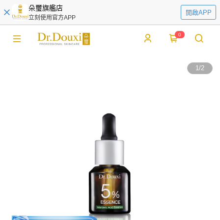
朵璽旗艦店
開啟APP
立刻使用官方APP
0
1
/
2