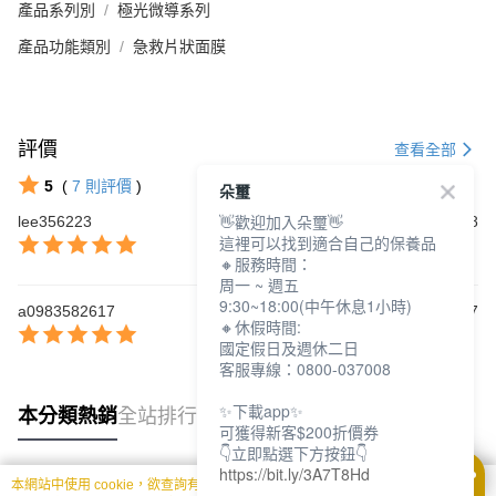
產品系列別
極光微導系列
產品功能類別
急救片狀面膜
評價
查看全部
5
(
7
則評價
)
朵璽
👋歡迎加入朵璽👋
lee356223
2025/01/18
這裡可以找到適合自己的保養品
🔸服務時間：
周一 ~ 週五
9:30~18:00(中午休息1小時)
a0983582617
2024/01/17
🔸休假時間:
國定假日及週休二日
客服專線：0800-037008
✨下載app✨
本分類熱銷
全站排行
可獲得新客$200折價券
👇立即點選下方按鈕👇
https://bit.ly/3A7T8Hd
本網站中使用 cookie，欲查詢有關本網站使用 cookie 方式之詳情，及若您不希