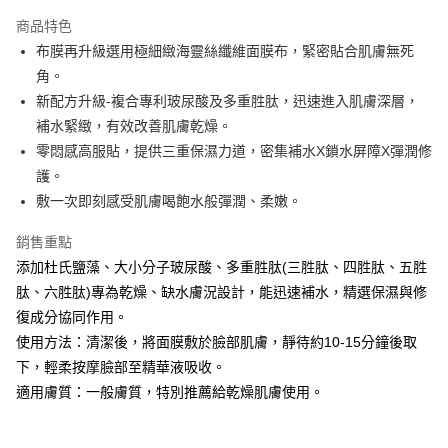
LINE Pay
商品特色
Apple Pay
布膜再升級選用極細緻海靈絲纖維面膜布，緊密貼合肌膚無死
角。
街口支付
新配方升級-複合專利玻尿酸及多重胜肽，迅速進入肌膚深層，
悠遊付
補水緊緻，有效改善肌膚乾燥。
零悶感高服貼，提供三重保濕力道，密集補水X鎖水屏障X彈潤修
Google Pay
護。
全盈+PAY
敷一次即刻感受肌膚喝飽水般彈潤、柔嫩。
大哥付你分期
銷售重點
相關說明
添加杜氏鹽藻、大小分子玻尿酸、多重胜肽(三胜肽、四胜肽、五胜
【大哥付你分期使用說明】
肽、六胜肽)專為乾燥、缺水膚況設計，能迅速補水，精選保濕與修
AFTEE先享後付
1.本服務由台灣大哥大提供，台灣大哥大用戶可立即使用無須另外申請。
2.付款方式選擇「大哥付你分期」，訂單成立後會自動跳轉到大哥付的交易
復成分協同作用。
相關說明
流程，驗證手機門號後，選擇欲分期的期數、繳款截止日，確認付款後即完
【關於「AFTEE先享後付」】
使用方法：清潔後，將面膜敷於臉部肌膚，靜待約10-15分鐘後取
成交易。
ATM付款
AFTEE先享後付是「在收到商品之後才付款」的支付方式。 讓您購物簡單
下，輕柔按摩臉部至精華液吸收。
3.實際核准額度、可分期數及費用金額請依後續交易確認頁面所載為準。
便利好安心！
4.訂單成立30分鐘內，如未前往確認交易或遇審核未通過，訂單將自動取
貨到付款
適用膚質：一般膚質，特別推薦給乾燥肌膚使用。
１．簡單：不需註冊會員、不需綁卡、不需儲值。
消。如遇「轉專審核」未通過狀況，表示未達大哥付你分期系統評分，恕無
２．便利：只要手機號碼，簡訊認證，即可結帳。
法說明評估內容。
３．安心：先確認商品／服務後，再付款。
【繳款方式說明】
運送方式