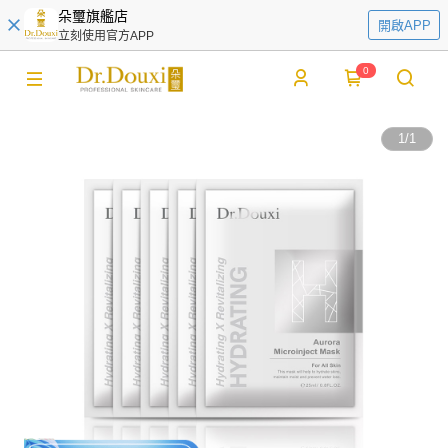
朵璽旗艦店
開啟APP
立刻使用官方APP
0
1
/
1