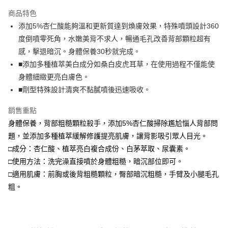
LINE Pay
商品特色
Apple Pay
添加5%杏仁酸能夠溫和更新質達到煥膚效果，特殊噴頭設計360
度倒噴零死角，水嫩美背不求人，暢通毛孔改善背部顆粒超有
街口支付
感，擊退暗沉。身體保養30秒就完成。
悠遊付
■添加多種植萃美白成分如桑白皮虎耳草，在使用過程不僅能使
身體細緻更亮白膚色。
Google Pay
■劑型特殊設計清爽不黏膩噴後迅速吸收。
全盈+PAY
銷售重點
大哥付你分期
身體保養，背部粗糙顆粒殺手，添加5%杏仁酸掃除尷尬惱人背部問
相關說明
題，並添加多種植萃緩解修護提亮肌膚，讓背影吸引眾人目光。
【大哥付你分期使用說明】
□成分：杏仁酸、植萃亮白複合成份、白茅萃取、尿囊素。
AFTEE先享後付
1.本服務由台灣大哥大提供，台灣大哥大用戶可立即使用無須另外申請。
2.付款方式選擇「大哥付你分期」，訂單成立後會自動跳轉到大哥付的交易
□使用方法：洗完澡直接噴於身體粗糙，暗沉部位即可。
相關說明
流程，驗證手機門號後，選擇欲分期的期數、繳款截止日，確認付款後即完
【關於「AFTEE先享後付」】
□適用肌膚：前胸或後背粗糙顆粒，臀部暗沉粗糙，手臂及小腿毛孔
成交易。
ATM付款
AFTEE先享後付是「在收到商品之後才付款」的支付方式。 讓您購物簡單
粗。
3.實際核准額度、可分期數及費用金額請依後續交易確認頁面所載為準。
便利好安心！
4.訂單成立30分鐘內，如未前往確認交易或遇審核未通過，訂單將自動取
貨到付款
１．簡單：不需註冊會員、不需綁卡、不需儲值。
消。如遇「轉專審核」未通過狀況，表示未達大哥付你分期系統評分，恕無
２．便利：只要手機號碼，簡訊認證，即可結帳。
法說明評估內容。
３．安心：先確認商品／服務後，再付款。
【繳款方式說明】
運送方式