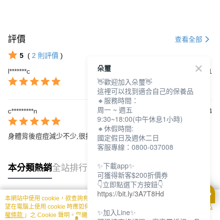
評價
查看全部
5
(
2
則評價
)
朵璽
l*******c
2025/11/01
👋歡迎加入朵璽👋
這裡可以找到適合自己的保養品
🔸服務時間：
周一 ~ 週五
c*********n
2022/08/04
9:30~18:00(中午休息1小時)
🔸休假時間:
國定假日及週休二日
身體背後痘痘減少不少,很推薦!!!
客服專線：0800-037008
✨下載app✨
本分類熱銷
全站排行
可獲得新客$200折價券
👇立即點選下方按鈕👇
https://bit.ly/3A7T8Hd
本網站中使用 cookie，欲查詢有關本網站使用 cookie 方式之詳情，及若您不希
熱門標籤
望在電腦上使用 cookie 時應如何變更電腦的 cookie 設定，請參閱本網站「
隱私
✨加入Line✨
權條款
」之 Cookie 聲明。您繼續使用本網站即表示您同意本公司得按本網站使