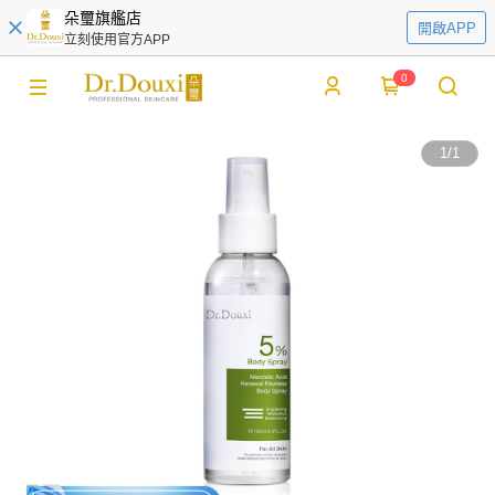
朵璽旗艦店
開啟APP
立刻使用官方APP
0
1
/
1