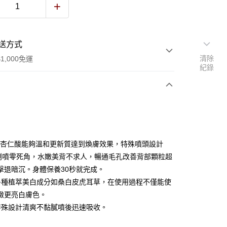
送方式
清除
1,000免運
紀錄
次付款
付款
%杏仁酸能夠溫和更新質達到煥膚效果，特殊噴頭設計
度倒噴零死角，水嫩美背不求人，暢通毛孔改善背部顆粒超
擊退暗沉。身體保養30秒就完成。
多種植萃美白成分如桑白皮虎耳草，在使用過程不僅能使
緻更亮白膚色。
特殊設計清爽不黏膩噴後迅速吸收。
y