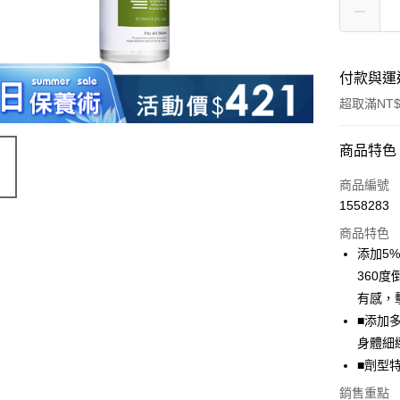
付款與運
超取滿NT$
付款方式
商品特色
信用卡一
商品編號
1558283
超商取貨
商品特色
LINE Pay
添加5
360
Apple Pay
有感，
街口支付
■添加
身體細
悠遊付
■劑型
Google Pa
銷售重點