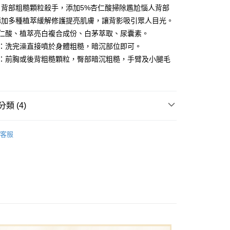
，背部粗糙顆粒殺手，添加5%杏仁酸掃除尷尬惱人背部
添加多種植萃緩解修護提亮肌膚，讓背影吸引眾人目光。
分期
杏仁酸、植萃亮白複合成份、白茅萃取、尿囊素。
法：洗完澡直接噴於身體粗糙，暗沉部位即可。
你分期使用說明】
享後付
由台灣大哥大提供，台灣大哥大用戶可立即使用無須另外申請。
膚：前胸或後背粗糙顆粒，臀部暗沉粗糙，手臂及小腿毛
式選擇「大哥付你分期」，訂單成立後會自動跳轉到大哥付的交易
證手機門號後，選擇欲分期的期數、繳款截止日，確認付款後即
FTEE先享後付」】
。
先享後付是「在收到商品之後才付款」的支付方式。 讓您購物簡單
准額度、可分期數及費用金額請依後續交易確認頁面所載為準。
心！
立30分鐘內，如未前往確認交易或遇審核未通過，訂單將自動取
類 (4)
：不需註冊會員、不需綁卡、不需儲值。
「轉專審核」未通過狀況，表示未達大哥付你分期系統評分，恕
：只要手機號碼，簡訊認證，即可結帳。
評估內容。
別
：先確認商品／服務後，再付款。
杏仁酸煥膚系列
式說明】
客服
項不併入電信帳單，「大哥付你分期」於每月結算日後寄送繳費提
類別
身體保養/清潔
EE先享後付」結帳流程】
方式選擇「AFTEE先享後付」後，將跳轉至「AFTEE先享後
取貨
專區✈
訊連結打開帳單後，可選擇「超商條碼／台灣大直營門市／銀行轉
頁面，進行簡訊認證並確認金額後，即可完成結帳。
付／iPASS MONEY」等通路繳費。
0，滿NT$1,000(含以上)免運費
成立數日內，您將收到繳費通知簡訊。
最低75元起
費通知簡訊後14天內，點擊此簡訊中的連結，可透過四大超商
項】
網路銀行／等多元方式進行付款，方視為交易完成。
家取貨
係由「台灣大哥大股份有限公司」（以下簡稱本公司）所提供，讓
：結帳手續完成當下不需立刻繳費，但若您需要取消訂單，請聯
0，滿NT$1,000(含以上)免運費
易時，得透過本服務購買商品或服務，並由商店將買賣／分期付
的店家。未經商家同意取消之訂單仍視為有效，需透過AFTEE
金債權讓與本公司後，依約使用本公司帳單繳交帳款。
繳納相關費用。
貨付款
意付款使用「大哥付你分期」之契約關係目的，商店將以您的個人
否成功請以「AFTEE先享後付 」之結帳頁面顯示為準，若有關於