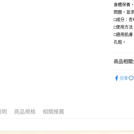
全盈+PAY
身體保養
問題，並
大哥付你
□成分：
相關說明
□使用方
【大哥付
AFTEE先
1.本服務
□適用肌
2.付款方
相關說明
孔粗。
流程，驗
【關於「A
ATM付款
完成交易
AFTEE
3.實際核
便利好安
4.訂單成
貨到付款
商品相關分
１．簡單
消。如遇
２．便利
無法說明
產品系列
３．安心
【繳款方
分享
運送方式
1.分期款
產品功能
【「AFT
醒簡訊。
１．於結帳
全家付款
海外訂購
2.透過簡
付」結帳
帳／街口支
每筆NT$7
２．訂單
盛夏保養季
３．收到繳
【注意事
／ATM／
付款後全
說明
商品規格
相關推薦
1.本服務
※ 請注意
每筆NT$7
用戶於交
絡購買商品
款買賣價
先享後付
萊爾富取
2.基於同
※ 交易是