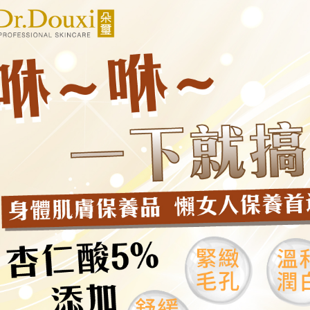
資料（包
是否繳費成
每筆NT$7
用，由本
付客戶支
3.完整用
付款後萊
【注意事
每筆NT$7
１．透過由
交易，需
7-11付款
求債權轉
２．關於
每筆NT$7
https://aft
３．未成
付款後7-1
「AFTE
每筆NT$7
任。
４．使用「
宅配
即時審查
結果請求
每筆NT$7
５．嚴禁
形，恩沛
宅配-離島
動。
每筆NT$1
新竹貨到
每筆NT$1
海外宅配