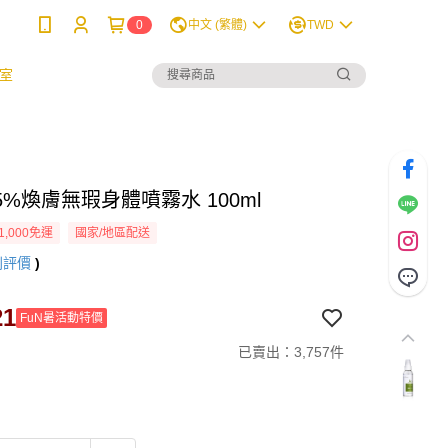
0
中文 (繁體)
TWD
室
%煥膚無瑕身體噴霧水 100ml
1,000免運
國家/地區配送
則評價
)
21
FuN暑活動特價
已賣出：3,757件