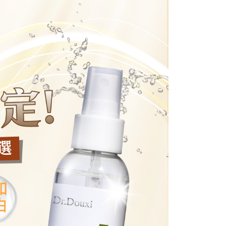
含姓名、電話或地址）提供予台灣大哥大進項蒐集、處理及利
功／繳費後需取消欲退款等相關疑問，請聯繫「AFTEE先享後
0，滿NT$1,000(含以上)免運費
公司與您本人進行分期帳單所需資料之確認、核對及更正。
援中心」
https://netprotections.freshdesk.com/support/home
戶服務條款，請詳閱以下連結：
https://oppay.tw/userRule
爾富取貨
項】
0，滿NT$1,000(含以上)免運費
恩沛科技股份有限公司提供之「AFTEE先享後付」服務完成之
依本服務之必要範圍內提供個人資料，並將交易相關給付款項請
取貨
讓予恩沛科技股份有限公司。
個人資料處理事宜，請瀏覽以下網址：
0，滿NT$1,000(含以上)免運費
ee.tw/terms/#terms3
年的使用者請事先徵得法定代理人或監護人之同意方可使用
1取貨
E先享後付」，若未經同意申辦者引起之損失，本公司不負相關責
0，滿NT$1,000(含以上)免運費
AFTEE先享後付」時，將依據個別帳號之用戶狀況，依本公司
核予不同之上限額度；若仍有額度不足之情形，本公司將視審查
用戶進行身份認證。
0，滿NT$1,000(含以上)免運費
一人註冊多個帳號或使用他人資訊註冊。若發現惡意使用之情
科技股份有限公司將有權停止該用戶之使用額度並採取法律行
00，滿NT$1,500(含以上)免運費
付款
00，滿NT$1,200(含以上)免運費
查看運費