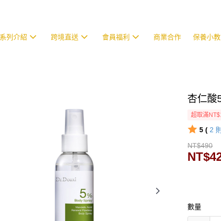
系列介紹
跨境直送
會員福利
商業合作
保養小教
杏仁酸5
超取滿NT$
5 (
2
NT$490
NT$4
數量