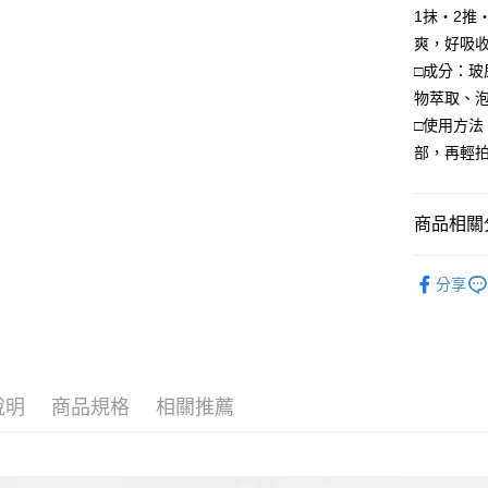
全盈+PAY
1抹‧2推
爽，好吸
大哥付你
□成分：
相關說明
物萃取、
【大哥付
AFTEE先
1.本服務
□使用方
2.付款方
相關說明
部，再輕
流程，驗
【關於「A
ATM付款
完成交易
AFTEE
3.實際核
便利好安
4.訂單成
貨到付款
商品相關分
１．簡單
消。如遇
２．便利
無法說明
產品系列
３．安心
【繳款方
分享
運送方式
1.分期款
產品功能
【「AFT
醒簡訊。
１．於結帳
全家付款
海外訂購
2.透過簡
付」結帳
帳／街口支
每筆NT$7
２．訂單
盛夏保養季
３．收到繳
【注意事
／ATM／
付款後全
說明
商品規格
相關推薦
1.本服務
※ 請注意
每筆NT$7
用戶於交
絡購買商品
款買賣價
先享後付
萊爾富取
2.基於同
※ 交易是