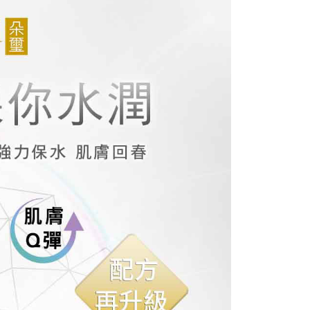
含姓名、電話或地址）提供予台灣大哥大進項蒐集、處理及利
功／繳費後需取消欲退款等相關疑問，請聯繫「AFTEE先享後
0，滿NT$1,000(含以上)免運費
公司與您本人進行分期帳單所需資料之確認、核對及更正。
援中心」
https://netprotections.freshdesk.com/support/home
戶服務條款，請詳閱以下連結：
https://oppay.tw/userRule
爾富取貨
項】
0，滿NT$1,000(含以上)免運費
恩沛科技股份有限公司提供之「AFTEE先享後付」服務完成之
依本服務之必要範圍內提供個人資料，並將交易相關給付款項請
取貨
讓予恩沛科技股份有限公司。
個人資料處理事宜，請瀏覽以下網址：
0，滿NT$1,000(含以上)免運費
ee.tw/terms/#terms3
年的使用者請事先徵得法定代理人或監護人之同意方可使用
1取貨
E先享後付」，若未經同意申辦者引起之損失，本公司不負相關責
0，滿NT$1,000(含以上)免運費
AFTEE先享後付」時，將依據個別帳號之用戶狀況，依本公司
核予不同之上限額度；若仍有額度不足之情形，本公司將視審查
用戶進行身份認證。
0，滿NT$1,000(含以上)免運費
一人註冊多個帳號或使用他人資訊註冊。若發現惡意使用之情
科技股份有限公司將有權停止該用戶之使用額度並採取法律行
00，滿NT$1,500(含以上)免運費
付款
00，滿NT$1,200(含以上)免運費
查看運費