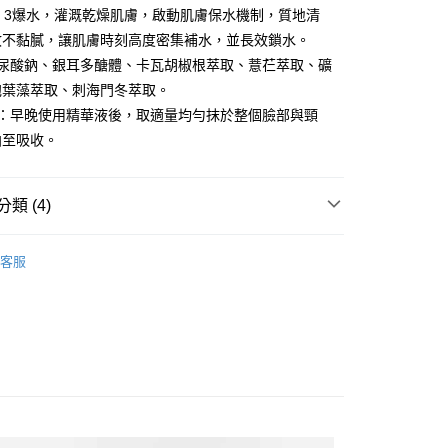
‧3爆水，灌溉乾燥肌膚，啟動肌膚保水機制，質地清
收不黏膩，讓肌膚時刻高度密集補水，並長效鎖水。
分期
玻尿酸鈉、銀耳多醣體、卡瓦胡椒根萃取、薏芢萃取、礦
泡葉藻萃取、刺海門冬萃取。
你分期使用說明】
享後付
由台灣大哥大提供，台灣大哥大用戶可立即使用無須另外申請。
法：早晚使用精華液後，取適量均勻抹於整個臉部與頸
式選擇「大哥付你分期」，訂單成立後會自動跳轉到大哥付的交易
拍至吸收。
證手機門號後，選擇欲分期的期數、繳款截止日，確認付款後即
FTEE先享後付」】
。
先享後付是「在收到商品之後才付款」的支付方式。 讓您購物簡單
准額度、可分期數及費用金額請依後續交易確認頁面所載為準。
心！
立30分鐘內，如未前往確認交易或遇審核未通過，訂單將自動取
類 (4)
：不需註冊會員、不需綁卡、不需儲值。
「轉專審核」未通過狀況，表示未達大哥付你分期系統評分，恕
：只要手機號碼，簡訊認證，即可結帳。
評估內容。
別
：先確認商品／服務後，再付款。
極光微導系列
式說明】
客服
項不併入電信帳單，「大哥付你分期」於每月結算日後寄送繳費提
類別
乳液/面霜
EE先享後付」結帳流程】
方式選擇「AFTEE先享後付」後，將跳轉至「AFTEE先享後
取貨
專區✈
訊連結打開帳單後，可選擇「超商條碼／台灣大直營門市／銀行轉
頁面，進行簡訊認證並確認金額後，即可完成結帳。
付／iPASS MONEY」等通路繳費。
0，滿NT$699(含以上)免運費
成立數日內，您將收到繳費通知簡訊。
最低75元起
費通知簡訊後14天內，點擊此簡訊中的連結，可透過四大超商
項】
網路銀行／等多元方式進行付款，方視為交易完成。
家取貨
係由「台灣大哥大股份有限公司」（以下簡稱本公司）所提供，讓
：結帳手續完成當下不需立刻繳費，但若您需要取消訂單，請聯
0，滿NT$699(含以上)免運費
易時，得透過本服務購買商品或服務，並由商店將買賣／分期付
的店家。未經商家同意取消之訂單仍視為有效，需透過AFTEE
金債權讓與本公司後，依約使用本公司帳單繳交帳款。
繳納相關費用。
貨付款
意付款使用「大哥付你分期」之契約關係目的，商店將以您的個人
否成功請以「AFTEE先享後付 」之結帳頁面顯示為準，若有關於