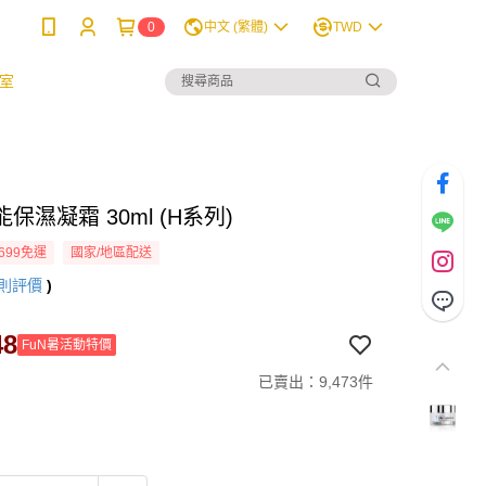
0
中文 (繁體)
TWD
室
保濕凝霜 30ml (H系列)
699免運
國家/地區配送
則評價
)
48
FuN暑活動特價
已賣出：9,473件