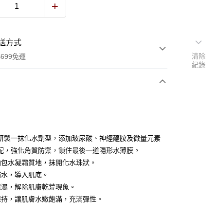
送方式
清除
699免運
紀錄
次付款
付款
研製一抹化水劑型，添加玻尿酸、神經醯胺及微量元素
配，強化角質防禦，鎖住最後一道隱形水薄膜。
油包水凝霜質地，抹開化水珠狀。
補水，導入肌底。
保濕，解除肌膚乾荒現象。
保持，讓肌膚水嫩飽滿，充滿彈性。
y