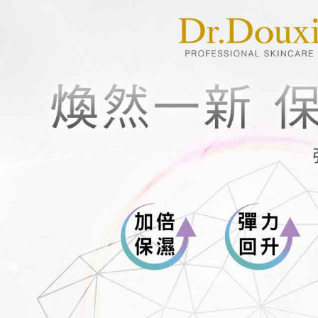
資料（包
是否繳費成
每筆NT$7
用，由本
付客戶支
3.完整用
付款後萊
【注意事
每筆NT$7
１．透過由
交易，需
7-11付款
求債權轉
２．關於
每筆NT$7
https://aft
３．未成
付款後7-1
「AFTE
每筆NT$7
任。
４．使用「
宅配
即時審查
結果請求
每筆NT$7
５．嚴禁
形，恩沛
宅配-離島
動。
每筆NT$1
新竹貨到
每筆NT$1
海外宅配