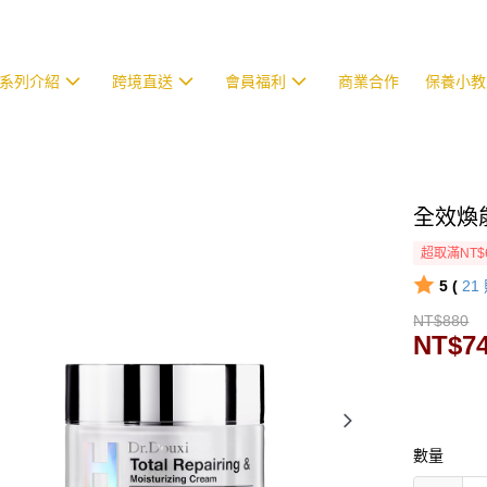
系列介紹
跨境直送
會員福利
商業合作
保養小教
全效煥能
超取滿NT$
5 (
21
NT$880
NT$7
數量