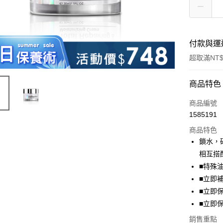
付款與運
超取滿NT$
付款方式
商品特色
信用卡一
商品編號
1585191
超商取貨
商品特色
LINE Pay
鎖水，
相互搭
Apple Pay
■特殊
街口支付
■立即
■立即
悠遊付
■立即
Google Pa
銷售重點