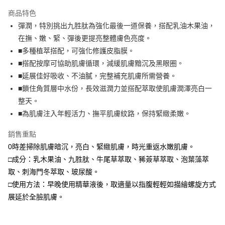
LINE Pay
商品特色
Apple Pay
彈潤，特別挑出九胜肽為強化最後一道保養，搭配乳油木果油，
在撫、嫩、緊、彈後更提亮整體膚色亮度。
街口支付
■多種植萃搭配，可強化修護皮脂膜。
悠遊付
■搭配按摩可協助肌膚循環，減緩肌膚黯沉及黑眼圈。
■延展佳好吸收、不油膩，完整補充肌膚所需營養。
Google Pay
■鎖住角質層中水份，長效滋潤力並搭配萃取使肌膚潤澤亮白一
全盈+PAY
整天。
■為肌膚注入年輕活力、撫平肌膚紋路，保持緊緻柔嫩。
大哥付你分期
相關說明
銷售重點
【大哥付你分期使用說明】
0時差掃除肌膚暗沉，亮白、緊緻肌膚，時光重返水嫩肌膚。
AFTEE先享後付
1.本服務由台灣大哥大提供，台灣大哥大用戶可立即使用無須另外申請。
2.付款方式選擇「大哥付你分期」，訂單成立後會自動跳轉到大哥付的交易
□成分：乳木果油、九胜肽、牛尾草萃取、豨薟草萃取、泡葉藻萃
相關說明
流程，驗證手機門號後，選擇欲分期的期數、繳款截止日，確認付款後即完
【關於「AFTEE先享後付」】
取、刺海門冬萃取、玻尿酸。
成交易。
ATM付款
AFTEE先享後付是「在收到商品之後才付款」的支付方式。 讓您購物簡單
□使用方法：早晚使用精華液後，取適量以指腹輕輕如描繪螺旋方式
3.實際核准額度、可分期數及費用金額請依後續交易確認頁面所載為準。
便利好安心！
4.訂單成立30分鐘內，如未前往確認交易或遇審核未通過，訂單將自動取
貨到付款
展延於全臉肌膚。
１．簡單：不需註冊會員、不需綁卡、不需儲值。
消。如遇「轉專審核」未通過狀況，表示未達大哥付你分期系統評分，恕無
２．便利：只要手機號碼，簡訊認證，即可結帳。
法說明評估內容。
３．安心：先確認商品／服務後，再付款。
【繳款方式說明】
運送方式