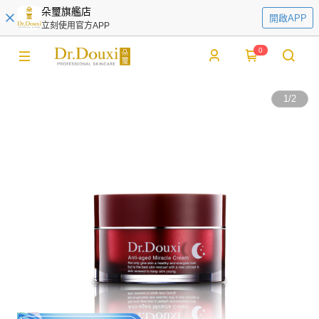
朵璽旗艦店
開啟APP
立刻使用官方APP
0
1
/
2