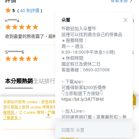
評價
查看全部
5
(
40
則評價
)
朵璽
n******a
2026/02/25
👋歡迎加入朵璽👋
這裡可以找到適合自己的保養品
收到最愛的熬夜霜了，超棒的品質，唯一的最愛。
🔸服務時間：
周一 ~ 週五
9:30~18:00(中午休息1小時)
S*********6
2026/02/11
🔸休假時間:
國定假日及週休二日
客服專線：0800-037008
✨下載app✨
本分類熱銷
全站排行
可獲得新客$200折價券
👇立即點選下方按鈕👇
https://bit.ly/3A7T8Hd
本網站中使用 cookie，欲查詢有關本網站使用 cookie 方式之詳情，及若您不希
熱門標籤
望在電腦上使用 cookie 時應如何變更電腦的 cookie 設定，請參閱本網站「
隱私
✨加入Line✨
權條款
」之 Cookie 聲明。您繼續使用本網站即表示您同意本公司得按本網站使
可迅速查詢訂單、享專屬折扣、參
用條款之 Cookie 聲明使用 cookie。
了解更多 >
加限定活動
👇立即點選下方按鈕👇
回覆至 朵璽
https://bit.ly/3dptKTq
我知道了