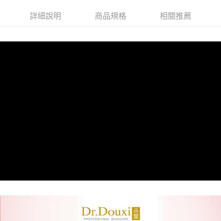
1.分期款項不併入電信帳單，「大哥付你分期」於每月結算日後寄送繳費提
【「AFTEE先享後付」結帳流程】
全家付款取貨
醒簡訊。
詳細說明
商品規格
相關推薦
１．於結帳方式選擇「AFTEE先享後付」後，將跳轉至「AFTEE先享後付」
2.透過簡訊連結打開帳單後，可選擇「超商條碼／台灣大直營門市／銀行轉
每筆NT$70，滿NT$1,000(含以上)免運費
結帳頁面，進行簡訊認證並確認金額後，即可完成結帳。
帳／街口支付／iPASS MONEY」等通路繳費。
２．訂單成立數日內，您將收到繳費通知簡訊。
付款後全家取貨
３．收到繳費通知簡訊後14天內，點擊此簡訊中的連結，可透過四大超商／
【注意事項】
ATM／網路銀行／等多元方式進行付款，方視為交易完成。
每筆NT$70，滿NT$1,000(含以上)免運費
1.本服務係由「台灣大哥大股份有限公司」（以下簡稱本公司）所提供，讓
※ 請注意：結帳手續完成當下不需立刻繳費，但若您需要取消訂單，請聯絡
用戶於交易時，得透過本服務購買商品或服務，並由商店將買賣／分期付款
購買商品的店家。未經商家同意取消之訂單仍視為有效，需透過AFTEE先享
萊爾富取貨付款
買賣價金債權讓與本公司後，依約使用本公司帳單繳交帳款。
後付繳納相關費用。
2.基於同意付款使用「大哥付你分期」之契約關係目的，商店將以您的個人
每筆NT$70，滿NT$1,000(含以上)免運費
※ 交易是否成功請以「AFTEE先享後付 」之結帳頁面顯示為準，若有關於
資料（包含姓名、電話或地址）提供予台灣大哥大進項蒐集、處理及利用，
是否繳費成功／繳費後需取消欲退款等相關疑問，請聯繫「AFTEE先享後付
由本公司與您本人進行分期帳單所需資料之確認、核對及更正。
客戶支援中心」
https://netprotections.freshdesk.com/support/home
付款後萊爾富取貨
3.完整用戶服務條款，請詳閱以下連結：
https://oppay.tw/userRule
每筆NT$70，滿NT$1,000(含以上)免運費
【注意事項】
１．透過由恩沛科技股份有限公司提供之「AFTEE先享後付」服務完成之交
7-11付款取貨
易，需依本服務之必要範圍內提供個人資料，並將交易相關給付款項請求債
權轉讓予恩沛科技股份有限公司。
每筆NT$70，滿NT$1,000(含以上)免運費
２．關於個人資料處理事宜，請瀏覽以下網址：
https://aftee.tw/terms/#terms3
付款後7-11取貨
３．未成年的使用者請事先徵得法定代理人或監護人之同意方可使用
每筆NT$70，滿NT$1,000(含以上)免運費
「AFTEE先享後付」，若未經同意申辦者引起之損失，本公司不負相關責
任。
宅配
４．使用「AFTEE先享後付」時，將依據個別帳號之用戶狀況，依本公司即
時審查核予不同之上限額度；若仍有額度不足之情形，本公司將視審查結果
每筆NT$70，滿NT$1,000(含以上)免運費