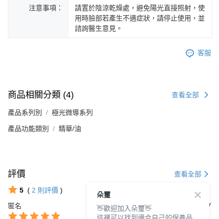
注意事項：
請置於陰涼乾燥處，避免陽光直接照射，使
用時臉部若產生不適症狀，請停止使用，並
諮詢醫生意見。
客服
商品相關分類 (4)
查看全部
產品系列別
極光微導系列
產品功能類別
精華/油
評價
查看全部
5
(
2
則評價
)
朵璽
匿名
2024/07/17
👋歡迎加入朵璽👋
這裡可以找到適合自己的保養品