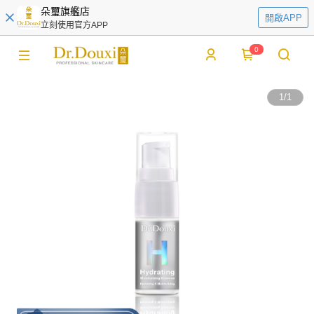
朵璽旗艦店
開啟APP
立刻使用官方APP
0
1
/
1