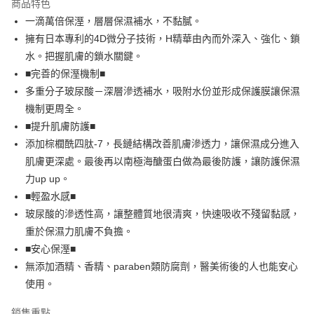
商品特色
Apple Pay
一滴萬倍保溼，層層保濕補水，不黏膩。
擁有日本專利的4D微分子技術，H精華由內而外深入、強化、鎖
街口支付
水。把握肌膚的鎖水關鍵。
悠遊付
■完善的保溼機制■
多重分子玻尿酸－深層滲透補水，吸附水份並形成保護膜讓保濕
Google Pay
機制更周全。
全盈+PAY
■提升肌膚防護■
添加棕櫚酰四肽-7，長鏈結構改善肌膚滲透力，讓保濕成分進入
大哥付你分期
肌膚更深處。最後再以南極海醣蛋白做為最後防護，讓防護保濕
相關說明
力up up。
【大哥付你分期使用說明】
AFTEE先享後付
1.本服務由台灣大哥大提供，台灣大哥大用戶可立即使用無須另外申請。
■輕盈水感■
2.付款方式選擇「大哥付你分期」，訂單成立後會自動跳轉到大哥付的交易
相關說明
玻尿酸的滲透性高，讓整體質地很清爽，快速吸收不殘留黏感，
流程，驗證手機門號後，選擇欲分期的期數、繳款截止日，確認付款後即完
【關於「AFTEE先享後付」】
成交易。
重於保濕力肌膚不負擔。
ATM付款
AFTEE先享後付是「在收到商品之後才付款」的支付方式。 讓您購物簡單
3.實際核准額度、可分期數及費用金額請依後續交易確認頁面所載為準。
■安心保溼■
便利好安心！
4.訂單成立30分鐘內，如未前往確認交易或遇審核未通過，訂單將自動取
貨到付款
１．簡單：不需註冊會員、不需綁卡、不需儲值。
無添加酒精、香精、paraben類防腐劑，醫美術後的人也能安心
消。如遇「轉專審核」未通過狀況，表示未達大哥付你分期系統評分，恕無
２．便利：只要手機號碼，簡訊認證，即可結帳。
法說明評估內容。
使用。
３．安心：先確認商品／服務後，再付款。
【繳款方式說明】
運送方式
1.分期款項不併入電信帳單，「大哥付你分期」於每月結算日後寄送繳費提
銷售重點
【「AFTEE先享後付」結帳流程】