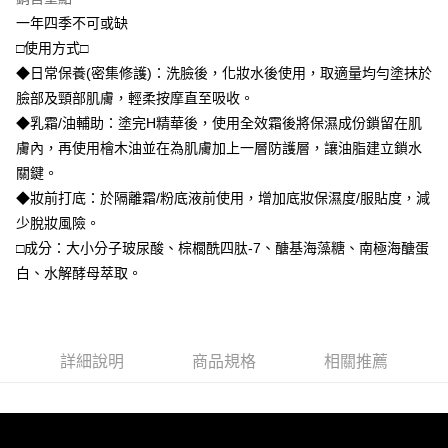
全家付款取貨
醒簡訊。
１．於結帳方式選擇「AFTEE先享後付」後，將跳轉至「AFTEE先享後付」
一年四季不可或缺
2.透過簡訊連結打開帳單後，可選擇「超商條碼／台灣大直營門市／銀行轉
每筆NT$70，滿NT$1,000(含以上)免運費
結帳頁面，進行簡訊認證並確認金額後，即可完成結帳。
帳／街口支付／iPASS MONEY」等通路繳費。
□使用方式□
２．訂單成立數日內，您將收到繳費通知簡訊。
付款後全家取貨
３．收到繳費通知簡訊後14天內，點擊此簡訊中的連結，可透過四大超商／
◆日常保養(密集修護)：洗臉後，化妝水後使用，取適量均勻塗抹於
【注意事項】
ATM／網路銀行／等多元方式進行付款，方視為交易完成。
每筆NT$70，滿NT$1,000(含以上)免運費
臉部及頸部肌膚，輕柔按摩直至吸收。
1.本服務係由「台灣大哥大股份有限公司」（以下簡稱本公司）所提供，讓
※ 請注意：結帳手續完成當下不需立刻繳費，但若您需要取消訂單，請聯絡
用戶於交易時，得透過本服務購買商品或服務，並由商店將買賣／分期付款
◆乳霜/油輔助：塗完H精華後，使用全效霜後將保濕成份鎖留在肌
購買商品的店家。未經商家同意取消之訂單仍視為有效，需透過AFTEE先享
萊爾富取貨付款
買賣價金債權讓與本公司後，依約使用本公司帳單繳交帳款。
後付繳納相關費用。
膚內，再使用檜木油並在為肌膚加上一層防護層，讓油脂建立鎖水
2.基於同意付款使用「大哥付你分期」之契約關係目的，商店將以您的個人
每筆NT$70，滿NT$1,000(含以上)免運費
※ 交易是否成功請以「AFTEE先享後付 」之結帳頁面顯示為準，若有關於
資料（包含姓名、電話或地址）提供予台灣大哥大進項蒐集、處理及利用，
關鍵。
是否繳費成功／繳費後需取消欲退款等相關疑問，請聯繫「AFTEE先享後付
由本公司與您本人進行分期帳單所需資料之確認、核對及更正。
客戶支援中心」
https://netprotections.freshdesk.com/support/home
付款後萊爾富取貨
◆妝前打底：於隔離霜/粉底液前使用，增加底妝保濕度/服貼度，減
3.完整用戶服務條款，請詳閱以下連結：
https://oppay.tw/userRule
少脫妝風險。
每筆NT$70，滿NT$1,000(含以上)免運費
【注意事項】
□成分：大小分子玻尿酸、棕櫚酰四肽-7、醣基海藻糖、南極海醣蛋
１．透過由恩沛科技股份有限公司提供之「AFTEE先享後付」服務完成之交
7-11付款取貨
易，需依本服務之必要範圍內提供個人資料，並將交易相關給付款項請求債
白、水解酵母萃取。
權轉讓予恩沛科技股份有限公司。
每筆NT$70，滿NT$1,000(含以上)免運費
２．關於個人資料處理事宜，請瀏覽以下網址：
https://aftee.tw/terms/#terms3
付款後7-11取貨
３．未成年的使用者請事先徵得法定代理人或監護人之同意方可使用
每筆NT$70，滿NT$1,000(含以上)免運費
「AFTEE先享後付」，若未經同意申辦者引起之損失，本公司不負相關責
詳細說明
商品規格
相關推薦
任。
宅配
４．使用「AFTEE先享後付」時，將依據個別帳號之用戶狀況，依本公司即
時審查核予不同之上限額度；若仍有額度不足之情形，本公司將視審查結果
每筆NT$70，滿NT$1,000(含以上)免運費
請求用戶進行身份認證。
５．嚴禁一人註冊多個帳號或使用他人資訊註冊。若發現惡意使用之情形，