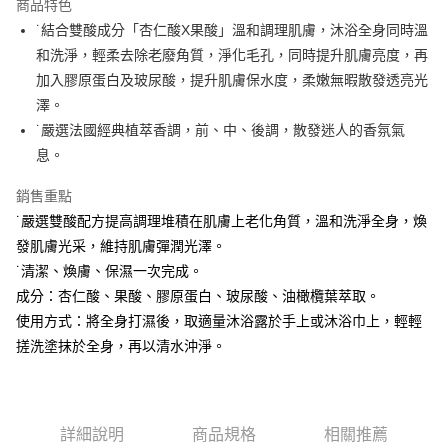
商品特色
Apple Pay
˙結合雙酸成分「杏仁酸X果酸」溫和調理肌膚，沐浴全身同時溫
和洗淨，輕柔去除老廢角質，淨化毛孔，同時提升肌膚亮度，再
街口支付
加入膠原蛋白及玻尿酸，提升肌膚保水度，柔嫩無暇散發透亮光
悠遊付
澤。
˙嚴選法國經典植萃香調，前、中、後調，散發迷人的香氛氣
Google Pay
息。
全盈+PAY
銷售重點
大哥付你分期
˙嚴選雙酸配方提高調理堆積在肌膚上老化角質，溫和洗淨全身，煥
相關說明
發肌膚光采，維持肌膚彈潤光澤。
【大哥付你分期使用說明】
˙清潔、煥膚、保濕一次完成。
AFTEE先享後付
1.本服務由台灣大哥大提供，台灣大哥大用戶可立即使用無須另外申請。
2.付款方式選擇「大哥付你分期」，訂單成立後會自動跳轉到大哥付的交易
成分：杏仁酸、果酸、膠原蛋白、玻尿酸、油橄欖葉萃取。
相關說明
流程，驗證手機門號後，選擇欲分期的期數、繳款截止日，確認付款後即完
【關於「AFTEE先享後付」】
使用方式：將全身打濕後，取適量沐浴露於手上或沐浴巾上，輕輕
成交易。
ATM付款
AFTEE先享後付是「在收到商品之後才付款」的支付方式。 讓您購物簡單
搓洗塗抹於全身，再以清水沖淨。
3.實際核准額度、可分期數及費用金額請依後續交易確認頁面所載為準。
便利好安心！
4.訂單成立30分鐘內，如未前往確認交易或遇審核未通過，訂單將自動取
貨到付款
１．簡單：不需註冊會員、不需綁卡、不需儲值。
消。如遇「轉專審核」未通過狀況，表示未達大哥付你分期系統評分，恕無
２．便利：只要手機號碼，簡訊認證，即可結帳。
法說明評估內容。
３．安心：先確認商品／服務後，再付款。
【繳款方式說明】
運送方式
詳細說明
商品規格
相關推薦
1.分期款項不併入電信帳單，「大哥付你分期」於每月結算日後寄送繳費提
【「AFTEE先享後付」結帳流程】