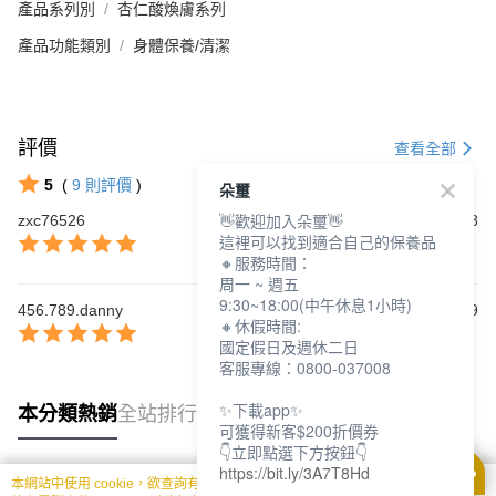
產品系列別
杏仁酸煥膚系列
產品功能類別
身體保養/清潔
評價
查看全部
5
(
9
則評價
)
朵璽
👋歡迎加入朵璽👋
zxc76526
2025/02/28
這裡可以找到適合自己的保養品
🔸服務時間：
周一 ~ 週五
9:30~18:00(中午休息1小時)
456.789.danny
2024/06/19
🔸休假時間:
國定假日及週休二日
客服專線：0800-037008
✨下載app✨
本分類熱銷
全站排行
可獲得新客$200折價券
👇立即點選下方按鈕👇
https://bit.ly/3A7T8Hd
本網站中使用 cookie，欲查詢有關本網站使用 cookie 方式之詳情，及若您不希