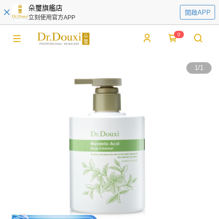
朵璽旗艦店
開啟APP
立刻使用官方APP
0
1
/
1