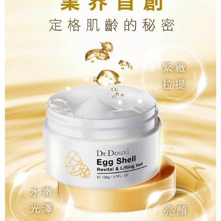
若款項超過繳費期限，將根據當次的金額加收年利率 16% 的逾期滯納金。
宅配-離島
未成年的使用者，請事先徵得法定代理人或監護人之同意方可使用
每笔NT$100，满NT$1,500(含以上)免运费
AFTEE。
新竹貨到付款
若您對於個人資料之處理、利用有任何疑問，或欲行使相關法律權利，請聯
繫恩沛科技股份有限公司。若您不同意我們將上開所示之個人資料，連同必
每笔NT$100，满NT$1,200(含以上)免运费
要之購買訂單資訊提供予 AFTEE ，或讓 AFTEE 蒐集處理利用您的個人資
料，請勿選用本服務。
海外宅配
查看运费