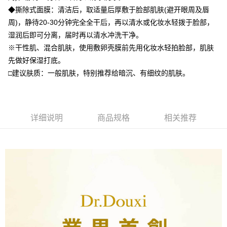
AFTEE APP推播通知。
【缴款方式说明】
◆撕除式面膜：清洁后，取适量后厚敷于脸部肌肤(避开眼周及唇
5. 收到商品當下無需繳費，確認無誤後，請再利用繳費通知簡訊或AFTEE
全家付款取貨
1. 分期款项不并入电信账单，“大哥付你分期”于每月结算日后寄送缴费提醒
APP於四大便利商店‧ATM/網銀等方式進行付款。
周)，静待20-30分钟完全全干后，再以清水或化妆水轻拨于脸部，
短信。
每笔NT$70，满NT$1,000(含以上)免运费
2. 通过短信链接打开账单后，可选择 “超商条码／台湾大直营门市／银行转
湿润后即可分离，届时再以清水冲洗干净。
請留意繳費期限為 14 天。唯有下載 AFTEE App 成為 AFTEE 會員者方能享
账／街口支付／iPASS MONEY”等通路缴费。
付款後全家取貨
有最長 45 天內付款之服務。
※干性肌、混合肌肤，使用敷卵壳膜前先用化妆水轻拍脸部，肌肤
每笔NT$70，满NT$1,000(含以上)免运费
先做好保湿打底。
【注意事项】
繳費期限，為商家向您請款的時間，再加上使用AFTEE可延長的天數所計算
1. 本服务系由 “台湾大哥大股份有限公司”所提供，让用户于交易时，得通过
□建议肤质：一般肌肤，特别推荐给暗沉、有细纹的肌肤。
出。使用AFTEE下訂可以延長您收到商品前的繳費天數，但無法保證一定能
萊爾富取貨付款
本服务购买商品或服务，并由商店将买卖／分期付款买卖价金债权让与本公
夠在期限內收到商品(例如:預購商品或預計到貨時間較長者)。因此無論收到
司后，依约使用本公司账单缴交账款。
每笔NT$70，满NT$1,000(含以上)免运费
商品與否，仍需要請您在AFTEE規定的時間內完成繳費。
2. 基于同意付款使用 “大哥付你分期”之契约关系目的，商店将以您的个人资
料（包含姓名、电话或地址）提供予台湾大哥大进项收集、处理及利用，由
二、付款限制
付款後萊爾富取貨
台湾大哥大与本人进行分期账单所需资料之确认、核对及更正。
详细说明
商品规格
相关推荐
1. 初次使用 AFTEE 時，將依認證結果及本公司審查結果，核予每個人不同
每笔NT$70，满NT$1,000(含以上)免运费
3. 完整用户服务条款，请详阅以下链接：
https://oppay.tw/userRule
之上限額度
2. 結帳金額須大於NT$30
7-11付款取貨
3. 目前僅支援台灣會員
每笔NT$70，满NT$1,000(含以上)免运费
三、聲明條款
「AFTEE先享後付」(下稱本服務)乃由恩沛科技股份有限公司(下稱 AFTEE )
付款後7-11取貨
所提供，並由 AFTEE 向您收取款項。因使用本服務所須提供之個人資料(包
每笔NT$70，满NT$1,000(含以上)免运费
含但不限於訂購人姓名、電話，收件人姓名、電話、收件地址)，將交付予
AFTEE 於本服務必要服務範圍內運用。關於 AFTEE 對於個人資料之蒐集、
宅配
處理、利用，詳參 AFTEE 官網之『個人資料蒐集、處理及利用告知聲明』
（
https://aftee.tw/privacypolicy/
）。
每笔NT$70，满NT$1,000(含以上)免运费