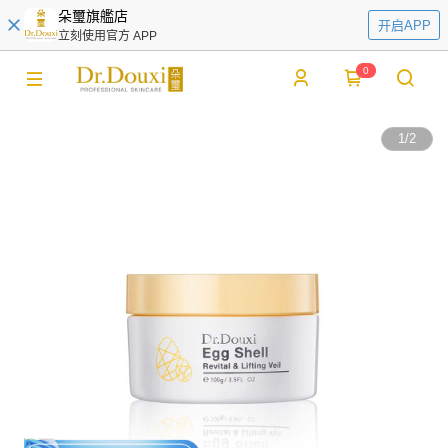
朵璽旗艦店
开启APP
立刻使用官方 APP
0
1
/
2