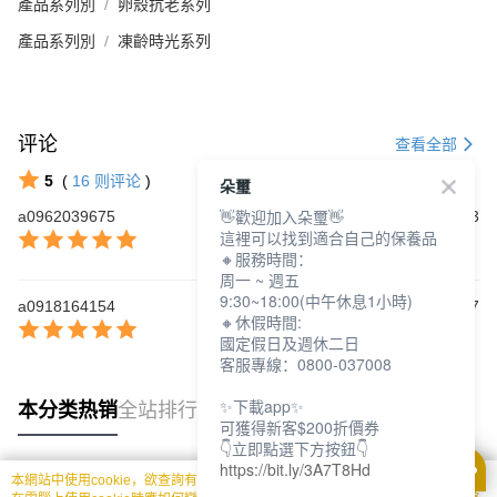
產品系列別
卵殼抗老系列
產品系列別
凍齡時光系列
评论
查看全部
5
(
16
则评论
)
朵璽
👋歡迎加入朵璽👋
a0962039675
2025/06/23
這裡可以找到適合自己的保養品
🔸服務時間：
周一 ~ 週五
9:30~18:00(中午休息1小時)
a0918164154
2024/09/17
🔸休假時間:
國定假日及週休二日
客服專線：0800-037008
✨下載app✨
本分类热销
全站排行
可獲得新客$200折價券
👇立即點選下方按鈕👇
https://bit.ly/3A7T8Hd
本網站中使用cookie，欲查詢有關本網站使用cookie方式之詳情，及若您不希望
热门标签