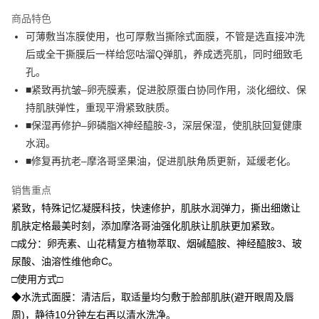
LINE Pay
商品特色
Apple Pay
可薄敷当冻膜使用，也可厚敷当撕除式面膜，不管是选直接冲洗
后或全干撕膜后一样给您咕溜Q弹肌，养成透亮肌，同时细致毛
街口支付
孔。
悠遊付
■紧致再抗皱–卵壳膜素，促进胶原蛋白协同作用，淡化细纹、保
持肌肤弹性，重现平滑紧致肤质。
Google Pay
■保湿再修护–卵磷脂X神经醯胺-3，深层保湿，使肌肤回复健康
Plus PAY
水润。
■修复再抗老–摩洛哥坚果油，促进肌肤角质更新，延缓老化。
大哥付你分期
相关说明
销售重点
【大哥付你分期使用说明】
紧致，特殊记忆凝膜科技，快速修护，肌肤水润弹力，撕出细嫩让
AFTEE先享后付
1. 本服务由台湾大哥大提供，电信用户可立即使用无须另外申请。（限个人
月租型门号，不开放公司户及预付卡使用）
肌肤定格最美时刻，添加摩洛哥油强化肌肤让肌肤更加紧致。
相关说明
2. 付款方式选择 “大哥付你分期”，订单成立后会自动跳转到大哥付的交易流
一、關於 AFTEE先享後付
□成分：卵壳素、山花精复方植物萃取、烟碱醯胺、神经醯胺3、玻
程，验证手机门号后，选择欲分期的期数、缴款截止日，确认付款后即完成
ATM付款
1. 於付款方式選擇AFTEE先享後付，將跳出AFTEE先享後付手機驗證視
尿酸、油溶性维他命C。
交易。
窗。
3. 实际核准额度、可分期数及费用金额请依后续交易确认页面所载为准。
货到付款
□使用方式□
2. 進行簡訊驗證之後，即可完成結帳手續。
4. 订单成立30分钟内，如未前往确认交易或遇审核未通过，订单将自动取
3. 訂單確認後不需事先繳費，商品會配送至您的指定地址。
◆水洗式面膜：清洁后，取适量均匀敷于脸部肌肤(避开眼周及唇
消。如遇 “转专审核”未通过状况，表示未达系统评分，恕无法说明评估内
4. 下訂完成後，您的手機會收到一封繳費通知簡訊，APP會員則會收到
容。
运送方式
周)，静待10分钟左右再以清水洗净。