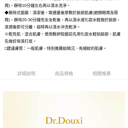
1.分期款項不併入電信帳單，「大哥付你分期」於每月結算日後寄送繳費提
周)，靜待10分鐘左右再以清水洗淨。
【「AFTEE先享後付」結帳流程】
全家付款取貨
醒簡訊。
１．於結帳方式選擇「AFTEE先享後付」後，將跳轉至「AFTEE先享後付」
◆撕除式面膜：清潔後，取適量後厚敷於臉部肌膚(避開眼周及唇
2.透過簡訊連結打開帳單後，可選擇「超商條碼／台灣大直營門市／銀行轉
每筆NT$70，滿NT$699(含以上)免運費
結帳頁面，進行簡訊認證並確認金額後，即可完成結帳。
帳／街口支付／iPASS MONEY」等通路繳費。
周)，靜待20-30分鐘完全全乾後，再以清水或化妝水輕撥於臉部，
２．訂單成立數日內，您將收到繳費通知簡訊。
付款後全家取貨
３．收到繳費通知簡訊後14天內，點擊此簡訊中的連結，可透過四大超商／
濕潤後即可分離，屆時再以清水沖洗乾淨。
【注意事項】
ATM／網路銀行／等多元方式進行付款，方視為交易完成。
每筆NT$70，滿NT$699(含以上)免運費
※乾性肌、混合肌膚，使用敷卵殼膜前先用化妝水輕拍臉部，肌膚
1.本服務係由「台灣大哥大股份有限公司」（以下簡稱本公司）所提供，讓
※ 請注意：結帳手續完成當下不需立刻繳費，但若您需要取消訂單，請聯絡
用戶於交易時，得透過本服務購買商品或服務，並由商店將買賣／分期付款
先做好保濕打底。
購買商品的店家。未經商家同意取消之訂單仍視為有效，需透過AFTEE先享
萊爾富取貨付款
買賣價金債權讓與本公司後，依約使用本公司帳單繳交帳款。
後付繳納相關費用。
□建議膚質：一般肌膚，特別推薦給暗沉、有細紋的肌膚。
2.基於同意付款使用「大哥付你分期」之契約關係目的，商店將以您的個人
每筆NT$70，滿NT$1,000(含以上)免運費
※ 交易是否成功請以「AFTEE先享後付 」之結帳頁面顯示為準，若有關於
資料（包含姓名、電話或地址）提供予台灣大哥大進項蒐集、處理及利用，
是否繳費成功／繳費後需取消欲退款等相關疑問，請聯繫「AFTEE先享後付
由本公司與您本人進行分期帳單所需資料之確認、核對及更正。
客戶支援中心」
https://netprotections.freshdesk.com/support/home
付款後萊爾富取貨
3.完整用戶服務條款，請詳閱以下連結：
https://oppay.tw/userRule
每筆NT$70，滿NT$1,000(含以上)免運費
【注意事項】
詳細說明
商品規格
相關推薦
１．透過由恩沛科技股份有限公司提供之「AFTEE先享後付」服務完成之交
7-11付款取貨
易，需依本服務之必要範圍內提供個人資料，並將交易相關給付款項請求債
權轉讓予恩沛科技股份有限公司。
每筆NT$70，滿NT$1,000(含以上)免運費
２．關於個人資料處理事宜，請瀏覽以下網址：
https://aftee.tw/terms/#terms3
付款後7-11取貨
３．未成年的使用者請事先徵得法定代理人或監護人之同意方可使用
每筆NT$70，滿NT$1,000(含以上)免運費
「AFTEE先享後付」，若未經同意申辦者引起之損失，本公司不負相關責
任。
宅配
４．使用「AFTEE先享後付」時，將依據個別帳號之用戶狀況，依本公司即
時審查核予不同之上限額度；若仍有額度不足之情形，本公司將視審查結果
每筆NT$70，滿NT$1,000(含以上)免運費