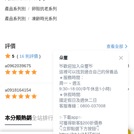
產品系列別
卵殼抗老系列
產品系列別
凍齡時光系列
評價
查看全部
5
(
16
則評價
)
朵璽
👋歡迎加入朵璽👋
a0962039675
2025/06/23
這裡可以找到適合自己的保養品
🔸服務時間：
周一 ~ 週五
9:30~18:00(中午休息1小時)
a0918164154
2024/09/17
🔸休假時間:
國定假日及週休二日
客服專線：0800-037008
✨下載app✨
本分類熱銷
全站排行
可獲得新客$200折價券
👇立即點選下方按鈕👇