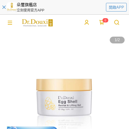
朵璽旗艦店
開啟APP
立刻使用官方APP
0
1
/
2