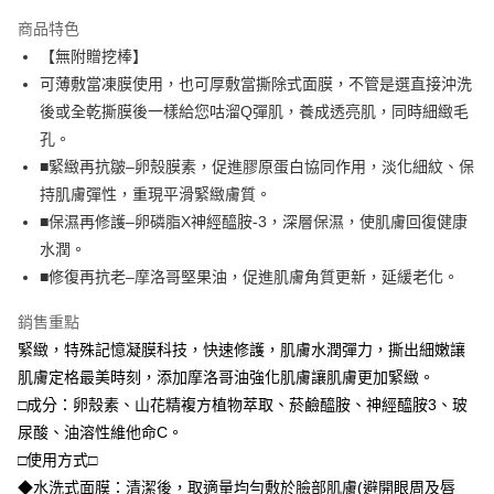
LINE Pay
商品特色
Apple Pay
【無附贈挖棒】
可薄敷當凍膜使用，也可厚敷當撕除式面膜，不管是選直接沖洗
街口支付
後或全乾撕膜後一樣給您咕溜Q彈肌，養成透亮肌，同時細緻毛
悠遊付
孔。
■緊緻再抗皺–卵殼膜素，促進膠原蛋白協同作用，淡化細紋、保
Google Pay
持肌膚彈性，重現平滑緊緻膚質。
全盈+PAY
■保濕再修護–卵磷脂X神經醯胺-3，深層保濕，使肌膚回復健康
水潤。
大哥付你分期
■修復再抗老–摩洛哥堅果油，促進肌膚角質更新，延緩老化。
相關說明
【大哥付你分期使用說明】
銷售重點
AFTEE先享後付
1.本服務由台灣大哥大提供，台灣大哥大用戶可立即使用無須另外申請。
2.付款方式選擇「大哥付你分期」，訂單成立後會自動跳轉到大哥付的交易
緊緻，特殊記憶凝膜科技，快速修護，肌膚水潤彈力，撕出細嫩讓
相關說明
流程，驗證手機門號後，選擇欲分期的期數、繳款截止日，確認付款後即完
【關於「AFTEE先享後付」】
肌膚定格最美時刻，添加摩洛哥油強化肌膚讓肌膚更加緊緻。
成交易。
ATM付款
AFTEE先享後付是「在收到商品之後才付款」的支付方式。 讓您購物簡單
□成分：卵殼素、山花精複方植物萃取、菸鹼醯胺、神經醯胺3、玻
3.實際核准額度、可分期數及費用金額請依後續交易確認頁面所載為準。
便利好安心！
4.訂單成立30分鐘內，如未前往確認交易或遇審核未通過，訂單將自動取
貨到付款
尿酸、油溶性維他命C。
１．簡單：不需註冊會員、不需綁卡、不需儲值。
消。如遇「轉專審核」未通過狀況，表示未達大哥付你分期系統評分，恕無
２．便利：只要手機號碼，簡訊認證，即可結帳。
□使用方式□
法說明評估內容。
３．安心：先確認商品／服務後，再付款。
【繳款方式說明】
運送方式
◆水洗式面膜：清潔後，取適量均勻敷於臉部肌膚(避開眼周及唇